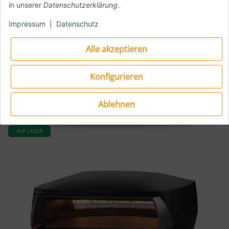
in unserer
Datenschutzerklärung
.
Witt ETNA Rotante Control 13" – kompakter Gas-Pizzaofen mit
rotierendem 33-cm-Cordierit-Stein 6,1 kW Brennerleistung (U-
Impressum
|
Datenschutz
förmig + Booster) – in 15 Min. auf 500°C, Pizza in 60–90 Sek.
4,3" TFT-Touchscreen mit 6 Pizza-Modi + Dual-Sensor-System
Alle akzeptieren
– blu blaze™ Schnellstart 50 mbar EU-Version inkl.
Gasdruckminderer – Matt Schwarz
Konfigurieren
748,99 €
*
Ablehnen
Sofort verfügbar
Lieferzeit:
1 - 3 Werktage
AUF LAGER