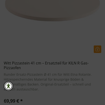
Witt Pizzastein 41 cm – Ersatzteil für KILN R Gas-
Pizzaofen
Runder Ersatz-Pizzastein Ø 41 cm für Witt Etna Rotante.
Hitzespeicherndes Material für knusprige Böden &
gleichmäßiges Backen. Original-Ersatzteil – schnell und
einfach austauschbar.
69,99 €
*