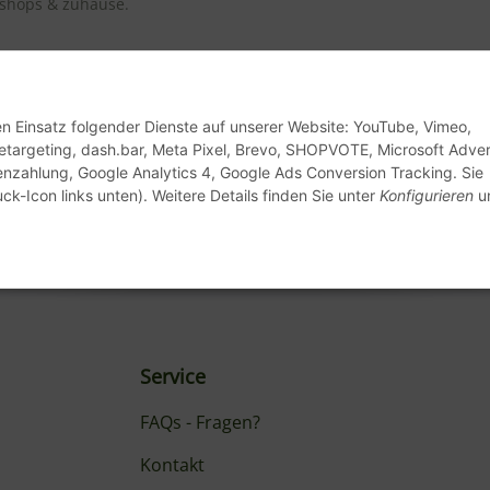
kshops & zuhause.
bar
 3 Werktage
den Einsatz folgender Dienste auf unserer Website: YouTube, Vimeo,
etargeting, dash.bar, Meta Pixel, Brevo, SHOPVOTE, Microsoft Advert
enzahlung, Google Analytics 4, Google Ads Conversion Tracking. Sie
ck-Icon links unten). Weitere Details finden Sie unter
Konfigurieren
un
Service
FAQs - Fragen?
Kontakt