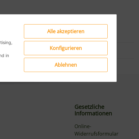
Alle akzeptieren
ising,
Konfigurieren
d in
Ablehnen
Gesetzliche
Informationen
Online-
Widerrufsformular