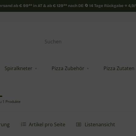
Versand ab
€
99**
in AT & ab
€
129**
nach DE
·
🔄 14 Tage Rückgabe
·
⭐ 4,9
Spiralkneter
Pizza Zubehör
Pizza Zutaten
L
du 1 Produkte
rung
Artikel pro Seite
Listenansicht