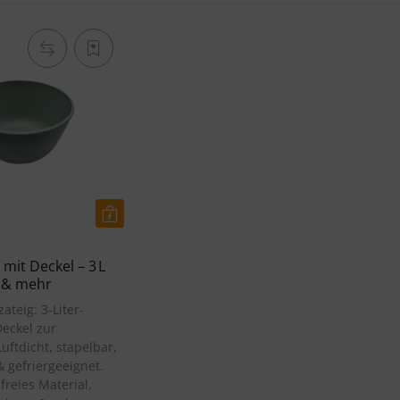
mit Deckel – 3 L
g & mehr
zateig: 3-Liter-
Deckel zur
uftdicht, stapelbar,
 gefriergeeignet.
freies Material,