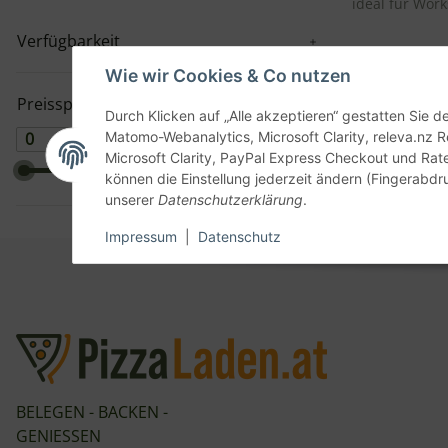
ideal für Wor
Verfügbarkeit
17,99 €
*
Wie wir Cookies & Co nutzen
Sofort verfüg
Preisspanne
Lieferzeit:
1 -
Durch Klicken auf „Alle akzeptieren“ gestatten Sie 
Matomo-Webanalytics, Microsoft Clarity, releva.nz R
EUR
EUR
Microsoft Clarity, PayPal Express Checkout und Rat
Artikel 1 - 1 von 1
können die Einstellung jederzeit ändern (Fingerabdru
unserer
Datenschutzerklärung
.
Impressum
|
Datenschutz
BELEGEN - BACKEN -
GENIESSEN