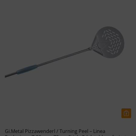
Gi.Metal Pizzawenderl / Turning Peel – Linea