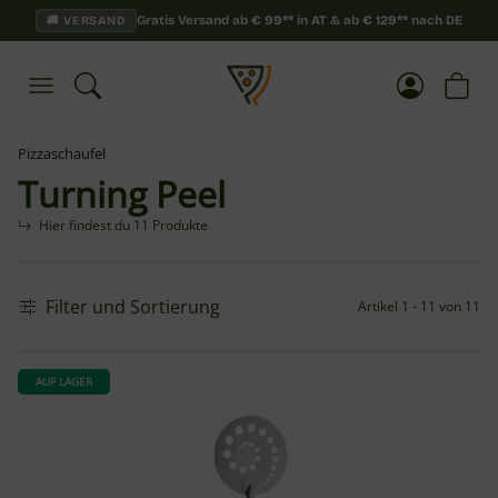
Gratis Versand ab
€
99**
in AT & ab
€
129**
nach DE
🚚 VERSAND
Pizzaschaufel
Turning Peel
Hier findest du 11 Produkte
Filter und Sortierung
Artikel 1 - 11 von 11
AUF LAGER