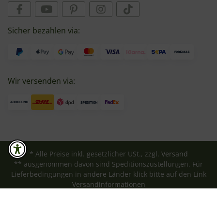
Sicher bezahlen via:
Wir versenden via:
* Alle Preise inkl. gesetzlicher USt., zzgl.
Versand
** ausgenommen davon sind Speditionszustellungen. Für
Lieferbedingungen in andere Länder klick bitte auf den Link
Versandinformationen
Powered by
JTL-Shop