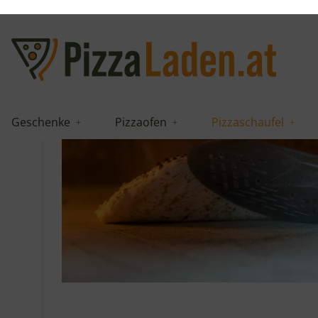
Edelstahl – robust und hi
Geschenke
Pizzaofen
Pizzaschaufel
Gi.Metal Pizzawenderl / Turning P
Kopf und Stiel sind komplett aus
Edelstahl
gefe
weniger Wärme als Aluminium – deine Hände b
langen Pizza-Sessions
Der Griff und der
Zwischengriff
bestehen aus h
extrem hitze- und stoßfest ist. So hast du
Warum 23 cm Kopf und 1
23 cm Kopfdurchmesser:
Ideal für Pizzen bis