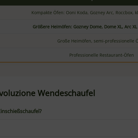
erwenden?
n Hersteller von professionellem Pizzazubehör. Seit Jahrzehn
ukte. Die Evoluzione-Serie repräsentiert die neueste Genera
it