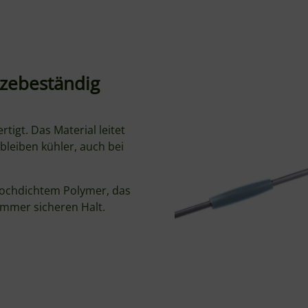
möfen
wie Gozney Dome, Dome XL, Arc XL oder vergleichbar
der Roccbox empfehlen wir die kürzere 75 cm Variante.
Lieferumfang
Gi.Metal Evoluzione W
Ideal für
Pizza drehen und wen
Repositionieren für g
Größere Heimöfen (Dom