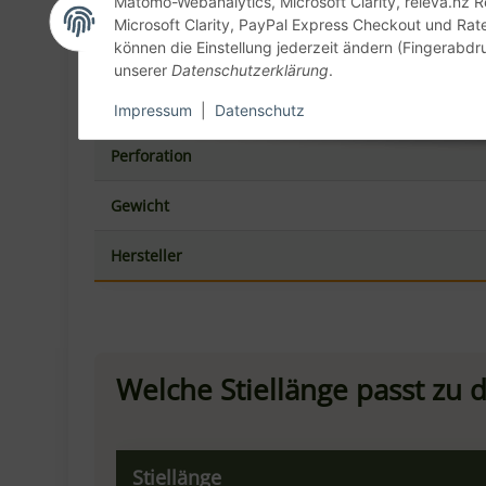
Microsoft Clarity, PayPal Express Checkout und Rat
150 cm
können die Einstellung jederzeit ändern (Fingerabdru
unserer
Datenschutzerklärung
.
180 cm
Impressum
|
Datenschutz
Häufige Fragen zur Gi.Metal 
Was ist der Unterschied zwischen Wende- und E
Warum ist die Wendeschaufel perforiert?
Warum Edelstahl statt Aluminium?
Ist 120 cm die richtige Länge für meinen Ofen?