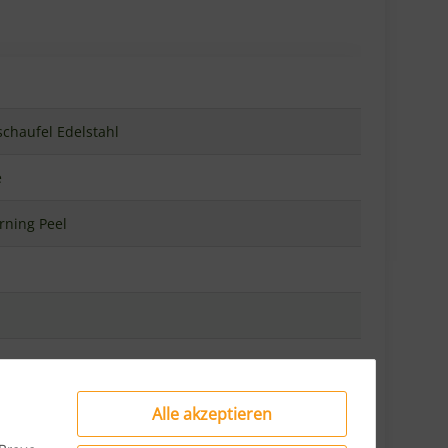
hmäßig verteilt
lien
eine Elektroöfen
Alle akzeptieren
diese Variante)
Brevo,