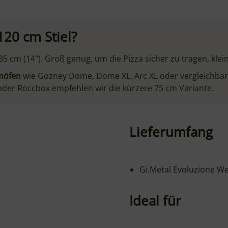
Kompakte Profi-Öfen
Pizzen bis 35 cm (14")
ie nächste Generation professioneller Pizzawerkzeuge. Das 
icht reduziert und maximale Wendigkeit ermöglicht.
abgestimmt – das Perforationsmuster ist bei Einschieß- und