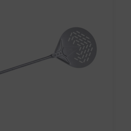
e Modelle mit tieferem Backraum. Bei
endeschaufel 23/120
den im Ofen
leichmäßige Bräunung
e, Dome XL, Arc XL)