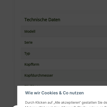
Perforation
Gewicht
Hersteller
Welche Stiellänge passt zu
Stiellänge
75 cm
Wie wir Cookies & Co nutzen
Durch Klicken auf „Alle akzeptieren“ gestatten Sie 
120 cm
Matomo-Webanalytics, Microsoft Clarity, releva.nz R