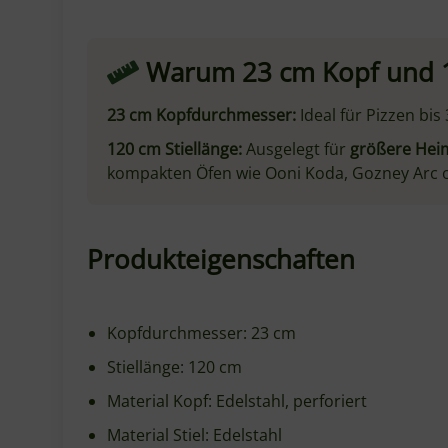
Gewicht: ca. 730 g
Serie: Evoluzione
Made in Italy
Die Evoluzione-Serie
Die
Evoluzione-Linie
von Gi.Metal steht für d
Perforation mit schlanken Schlitzen, die Gew
Alle Evoluzione-Schaufeln sind aufeinander 
Technische Daten