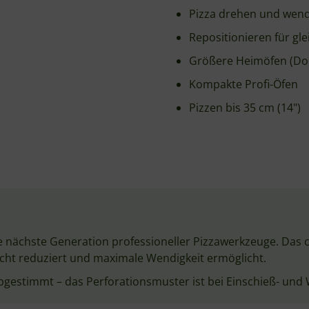
Gi.Metal Evoluzione Wendes
Evoluzion
Wendeschaufel / Tu
Rund
23 cm
120 cm
ca. 143 c
Edelstahl, perf
Edelstahl
Hochdichtes Polymer, hit