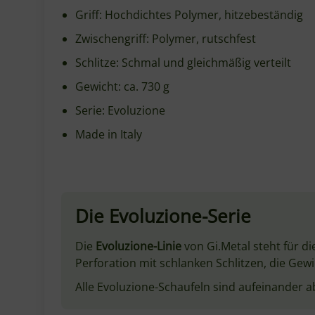
Modell
Serie
Typ
Kopfform
Kopfdurchmesser
Stiellänge
Gesamtlänge
Material Kopf
Material Stiel
Griff / Zwischengriff