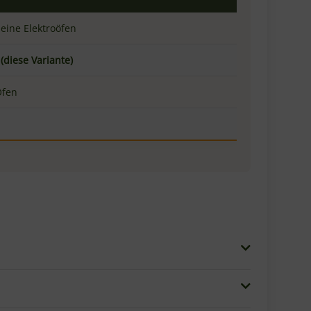
ten vertrauen Pizzerien weltweit auf die
tion – mit innovativer Perforation und