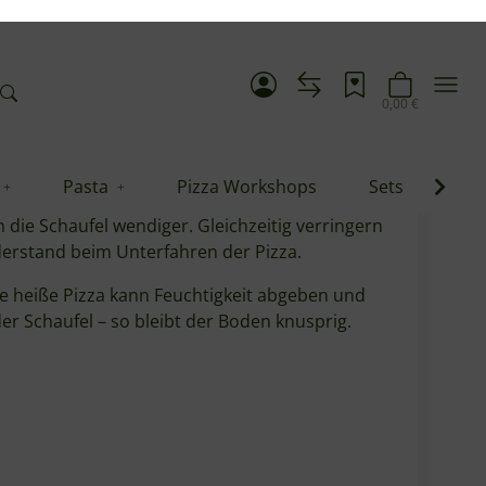
Pasta
Pizza Workshops
Sets
Blo
122,99 €
*
elstahl perforiert
in genug für präzises Manövrieren im Ofen.