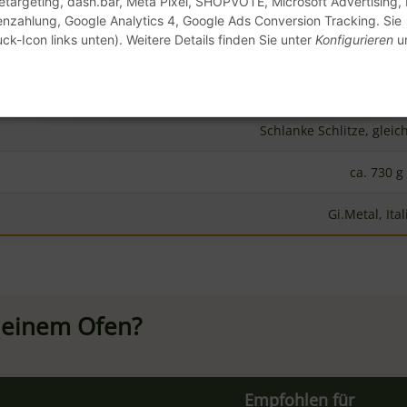
enzahlung, Google Analytics 4, Google Ads Conversion Tracking. Sie
Große Heimöfen, semi-professionelle 
ck-Icon links unten). Weitere Details finden Sie unter
Konfigurieren
un
Professionelle Restaurant-Öfen
Evoluzione Wendeschaufel
inschießschaufel?