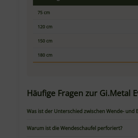
Kann ich die Schaufel auch zum Einschießen v
Wie pflege ich die Schaufel?
Über Gi.Metal
Gi.Metal
ist einer der führenden italienische
Qualität und Langlebigkeit der Gi.Metal-Prod
optimierter Ergonomie.
Angaben zur Produktsicherhe
Herstellerinformationen:
Gi.Metal srl
Via Croce Rossa 1/C
PT
Montale, Italien, 51037