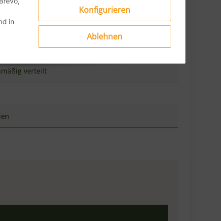
Konfigurieren
Öfen
d in
Ablehnen