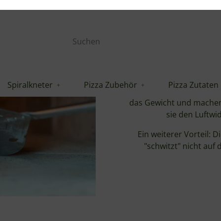
tzebeständig
Spiralkneter
Pizza Zubehör
Pizza Zutaten
eel – Linea Evoluzione Ø 23 cm - 120 cm Stiel - Ed
rtigt. Das Material leitet
leiben kühler, auch bei
.
ochdichtem Polymer, das
 immer sicheren Halt.
20 cm Stiel?
 35 cm (14"). Groß genug, um die Pizza sicher zu tragen, kle