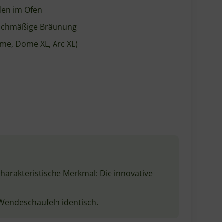
chaufel Edelstahl
e
rning Peel
m
oriert
ze- und stoßfest