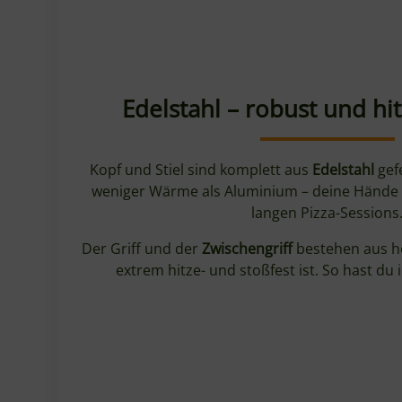
120 cm Stiellänge:
Ausgelegt für
größere Hei
kompakten Öfen wie Ooni Koda, Gozney Arc o
Produkteigenschaften
Kopfdurchmesser: 23 cm
Stiellänge: 120 cm
Material Kopf: Edelstahl, perforiert
Material Stiel: Edelstahl
Griff: Hochdichtes Polymer, hitzebeständig
Zwischengriff: Polymer, rutschfest
Schlitze: Schmal und gleichmäßig verteilt