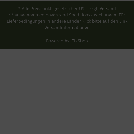
* Alle Preise inkl. gesetzlicher USt., zzgl.
Versand
** ausgenommen davon sind Speditionszustellungen. Für
Lieferbedingungen in andere Länder klick bitte auf den Link
Versandinformationen
Powered by
JTL-Shop