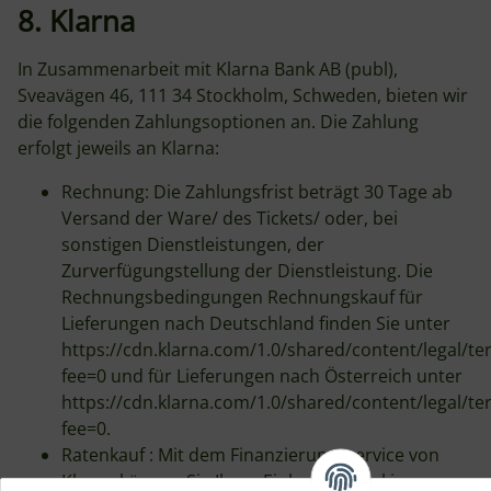
8. Klarna
In Zusammenarbeit mit Klarna Bank AB (publ),
Sveavägen 46, 111 34 Stockholm, Schweden, bieten wir
die folgenden Zahlungsoptionen an. Die Zahlung
erfolgt jeweils an Klarna:
Rechnung: Die Zahlungsfrist beträgt 30 Tage ab
Versand der Ware/ des Tickets/ oder, bei
sonstigen Dienstleistungen, der
Zurverfügungstellung der Dienstleistung. Die
Rechnungsbedingungen Rechnungskauf für
Lieferungen nach Deutschland finden Sie unter
https://cdn.klarna.com/1.0/shared/content/legal/te
fee=0 und für Lieferungen nach Österreich unter
https://cdn.klarna.com/1.0/shared/content/legal/te
fee=0.
Ratenkauf : Mit dem Finanzierungsservice von
Klarna können Sie Ihren Einkauf flexibel in