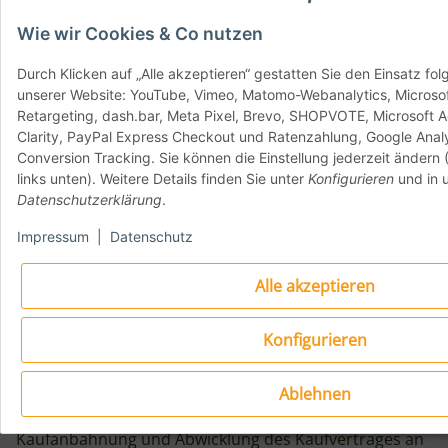
monatlichen Raten von mindestens 1/24 des
Wie wir Cookies & Co nutzen
Gesamtbetrages (mindestens jedoch 6,95 EUR)
oder unter den sonst in der Kasse angegebenen
Durch Klicken auf „Alle akzeptieren“ gestatten Sie den Einsatz fo
Bedingungen bezahlen. Die Ratenzahlung ist
unserer Website: YouTube, Vimeo, Matomo-Webanalytics, Microsoft
jeweils zum Ende des Monats nach Übersendung
Retargeting, dash.bar, Meta Pixel, Brevo, SHOPVOTE, Microsoft Ad
einer Monatsrechnung durch Klarna fällig.
Clarity, PayPal Express Checkout und Ratenzahlung, Google Analy
Weitere Informationen zum Ratenkauf
Conversion Tracking. Sie können die Einstellung jederzeit ändern
links unten). Weitere Details finden Sie unter
Konfigurieren
und in 
einschließlich der Allgemeinen
Datenschutzerklärung
.
Geschäftsbedingungen und der europäischen
Standardinformationen für Verbraucherkredite
Impressum
|
Datenschutz
finden Sie hier:
https://cdn.klarna.com/1.0/shared/content/legal/t
Alle akzeptieren
Sofort: Die Belastung Ihres Kontos erfolgt
unmittelbar nach Abgabe der Bestellung.
Konfigurieren
Die Nutzung der Zahlungsarten Rechnung, Ratenkauf
und Lastschrift setzt eine positive Bonitätsprüfung
Ablehnen
voraus. Insofern leiten wir Ihre Daten im Rahmen der
Kaufanbahnung und Abwicklung des Kaufvertrages an