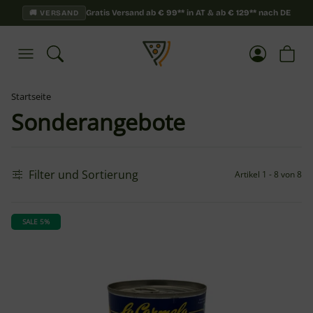
Gratis Versand ab
€
99**
in AT & ab
€
129**
nach DE
🚚 VERSAND
Startseite
Sonderangebote
Filter und Sortierung
Artikel 1 - 8 von 8
SALE 5%