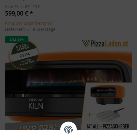
Alter Preis: 834,90 €
599,00 €
*
Knapper Lagerbestand
Lieferzeit:
6 - 8 Werktage
SALE 28%