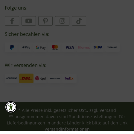
Folge uns:
Sicher bezahlen via:
Wir versenden via:
* Alle Preise inkl. gesetzlicher USt., zzgl.
Versand
** ausgenommen davon sind Speditionszustellungen. Für
Lieferbedingungen in andere Länder klick bitte auf den Link
Versandinformationen