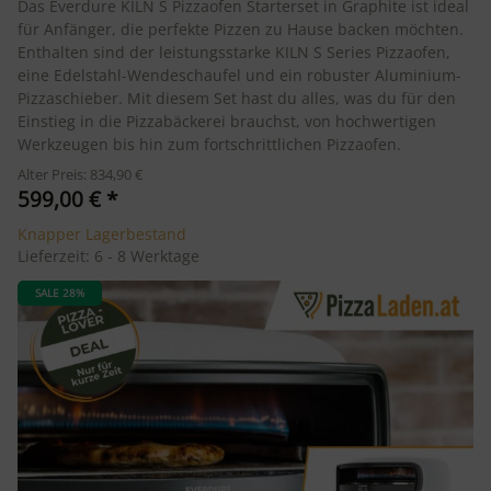
Das Everdure KILN S Pizzaofen Starterset in Graphite ist ideal
für Anfänger, die perfekte Pizzen zu Hause backen möchten.
Enthalten sind der leistungsstarke KILN S Series Pizzaofen,
eine Edelstahl-Wendeschaufel und ein robuster Aluminium-
Pizzaschieber. Mit diesem Set hast du alles, was du für den
Einstieg in die Pizzabäckerei brauchst, von hochwertigen
Werkzeugen bis hin zum fortschrittlichen Pizzaofen.
Alter Preis: 834,90 €
599,00 €
*
Knapper Lagerbestand
Lieferzeit:
6 - 8 Werktage
SALE 28%