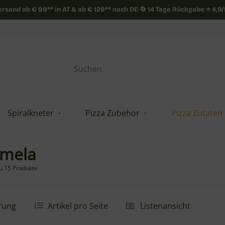
Versand ab
€
99**
in AT & ab
€
129**
nach DE
·
🔄 14 Tage Rückgabe
·
⭐ 4,9
Spiralkneter
Pizza Zubehör
Pizza Zutaten
rmela
du 15 Produkte
rung
Artikel pro Seite
Listenansicht