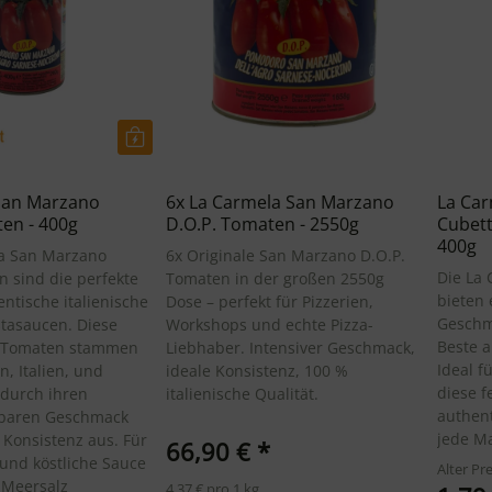
San Marzano
6x La Carmela San Marzano
La Ca
en - 400g
D.O.P. Tomaten - 2550g
Cubett
400g
la San Marzano
6x Originale San Marzano D.O.P.
Die La 
n sind die perfekte
Tomaten in der großen 2550g
bieten 
ntische italienische
Dose – perfekt für Pizzerien,
Geschma
stasaucen. Diese
Workshops und echte Pizza-
Beste a
 Tomaten stammen
Liebhaber. Intensiver Geschmack,
Ideal f
, Italien, und
ideale Konsistenz, 100 %
diese 
 durch ihren
italienische Qualität.
authent
baren Geschmack
jede Ma
 Konsistenz aus. Für
66,90 €
*
 und köstliche Sauce
Alter Pre
 Meersalz
4,37 € pro 1 kg