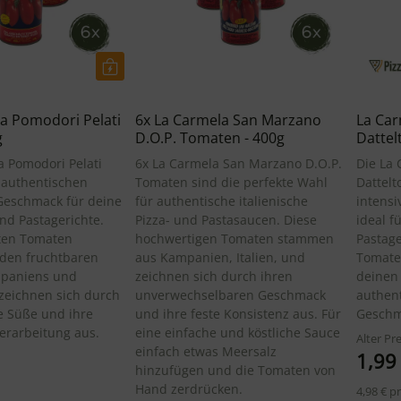
a Pomodori Pelati
6x La Carmela San Marzano
La Car
g
D.O.P. Tomaten - 400g
Dattel
a Pomodori Pelati
6x La Carmela San Marzano D.O.P.
Die La 
n authentischen
Tomaten sind die perfekte Wahl
Dattelt
 Geschmack für deine
für authentische italienische
intensi
nd Pastagerichte.
Pizza- und Pastasaucen. Diese
ideal f
ten Tomaten
hochwertigen Tomaten stammen
Pastage
den fruchtbaren
aus Kampanien, Italien, und
Tomaten
paniens und
zeichnen sich durch ihren
deinen
zeichnen sich durch
unverwechselbaren Geschmack
authen
he Süße und ihre
und ihre feste Konsistenz aus. Für
Geschm
erarbeitung aus.
eine einfache und köstliche Sauce
Alter Pre
einfach etwas Meersalz
1,99
hinzufügen und die Tomaten von
Hand zerdrücken.
4,98 € p