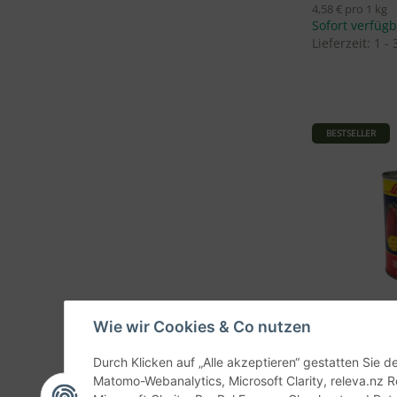
4,58 € pro 1 kg
Sofort verfüg
Lieferzeit:
1 -
BESTSELLER
Wie wir Cookies & Co nutzen
Durch Klicken auf „Alle akzeptieren“ gestatten Sie 
La Carmela 
Matomo-Webanalytics, Microsoft Clarity, releva.nz R
Italiani - 400