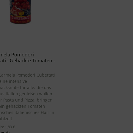
rmela Pomodori
ati - Gehackte Tomaten -
Carmela Pomodori Cubettati
eine intensive
cksnote für alle, die das
us Italien genießen wollen.
ür Pasta und Pizza, bringen
fein gehackten Tomaten
isches italienisches Flair in
hlzeit.
is: 1,89 €