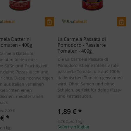
mela Datterini
La Carmela Passata di
tomaten - 400g
Pomodoro - Passierte
Tomaten - 400g
Carmela Datterini
Die La Carmela Passata di
omaten bieten eine
Pomodoro ist eine intensiv rote,
ve Süße und Fruchtigkeit,
passierte Tomate, die aus 100%
ür deine Pizzasaucen und
italienischen Tomaten gewonnen
richte. Diese hochwertigen
wird. Ohne Samen und ohne
 aus Italien verleihen
Schalen, perfekt für deine Pizza-
 Gerichten einen
und Pastasaucen.
tischen, mediterranen
ack.
1,89 €
*
is: 2,09 €
 €
*
4,73 € pro 1 kg
Sofort verfügbar
ro 1 kg