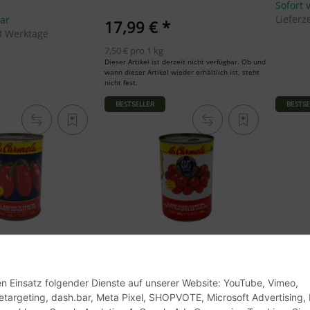
Sofort 
Lieferz
bar
17,99 €
*
 3 Werktage
7,50 € pro 1 kg
Dieser Artikel ist derzeit nicht verfügbar. Ob und
wann dieser Artikel wieder erhältlich ist, steht
nicht fest.
BESTSELLER
BESTSE
den Einsatz folgender Dienste auf unserer Website: YouTube, Vimeo,
Pomodori Pelati
La Carmela Pomodorini di
La Car
etargeting, dash.bar, Meta Pixel, SHOPVOTE, Microsoft Advertising, 
g
Collina - Kleine Hügeltomaten -
Gelbe 