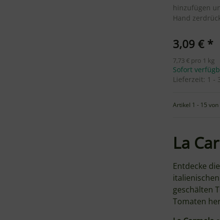
hinzufügen u
Hand zerdrüc
3,09 €
*
7,73 € pro 1 kg
Sofort verfüg
Lieferzeit:
1 -
Artikel 1 - 15 von
La Car
Entdecke die
italienische
geschälten T
Tomaten her