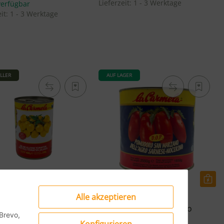
Lieferzeit:
1 - 3 Werktage
verfügbar
eit:
1 - 3 Werktage
LLER
AUF LAGER
Alle akzeptieren
mela Pomodorini Giallo -
La Carmela San Marzano
Brevo,
kleine Tomaten - 400g
D.O.P. Tomaten - 2550g