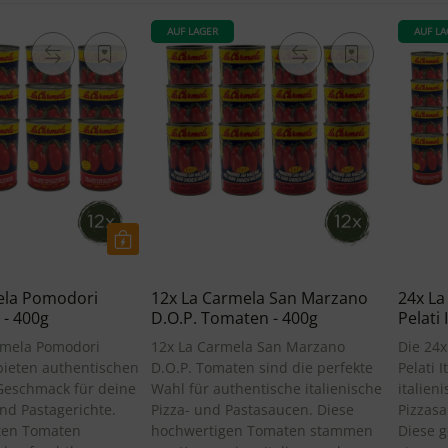
AUF LAGER
AUF LA
ela Pomodori
12x La Carmela San Marzano
24x L
i - 400g
D.O.P. Tomaten - 400g
Pelati 
rmela Pomodori
12x La Carmela San Marzano
Die 24
i bieten authentischen
D.O.P. Tomaten sind die perfekte
Pelati 
 Geschmack für deine
Wahl für authentische italienische
italien
nd Pastagerichte.
Pizza- und Pastasaucen. Diese
Pizzasa
ten Tomaten
hochwertigen Tomaten stammen
Diese 