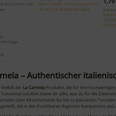
1,79
nd die Tomaten von
Ware bestellt. 5 Set voraussichtlich
ab dem 23.08.2026 verfügbar.
ken.
4,48 € p
Ware be
vorauss
verfügb
bar
 3 Werktage
 15
mela – Authentischer italieni
 Vielfalt der
La Carmela
Produkte, die für ihre hochwertigen
n Tomatenprodukten bietet dir alles, was du für die Zubereitu
omaten über Kirschtomaten bis hin zu passierten Tomaten –
gestellt, die in den fruchtbaren Regionen Kampaniens und