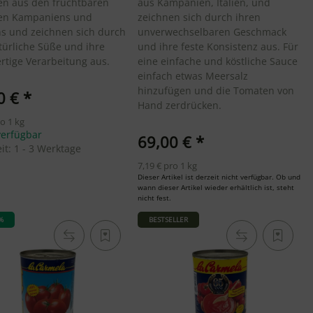
n aus den fruchtbaren
aus Kampanien, Italien, und
en Kampaniens und
zeichnen sich durch ihren
ns und zeichnen sich durch
unverwechselbaren Geschmack
türliche Süße und ihre
und ihre feste Konsistenz aus. Für
tige Verarbeitung aus.
eine einfache und köstliche Sauce
einfach etwas Meersalz
hinzufügen und die Tomaten von
0 €
*
Hand zerdrücken.
ro 1 kg
verfügbar
69,00 €
*
eit:
1 - 3 Werktage
7,19 € pro 1 kg
Dieser Artikel ist derzeit nicht verfügbar. Ob und
wann dieser Artikel wieder erhältlich ist, steht
nicht fest.
%
BESTSELLER