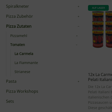
Spiralkneter
AUF LAGER
Pizza Zubehör
Pizza Zutaten
Pizzamehl
Tomaten
La Carmela
La Fiammante
Strianese
12x La Carm
Pelati Italian
Pasta
Die 12x La Ca
Pizza Workshops
Pelati Italian
italienischen
Sets
Pizzasaucen u
Diese geschäl