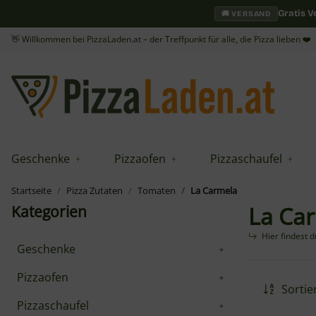
Gratis 
🚚 VERSAND
👋 Willkommen bei PizzaLaden.at – der Treffpunkt für alle, die Pizza lieben ❤️
Geschenke
Pizzaofen
Pizzaschaufel
Startseite
Pizza Zutaten
Tomaten
La Carmela
La Ca
Kategorien
Hier findest 
Geschenke
Pizzaofen
Sortie
Pizzaschaufel