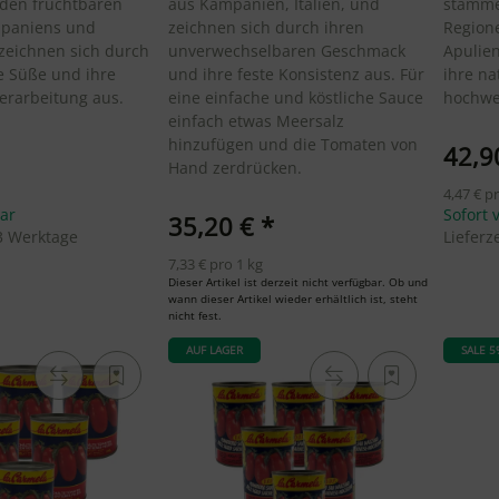
den fruchtbaren
aus Kampanien, Italien, und
stamme
paniens und
zeichnen sich durch ihren
Region
zeichnen sich durch
unverwechselbaren Geschmack
Apulie
he Süße und ihre
und ihre feste Konsistenz aus. Für
ihre na
erarbeitung aus.
eine einfache und köstliche Sauce
hochwer
einfach etwas Meersalz
hinzufügen und die Tomaten von
42,9
Hand zerdrücken.
4,47 € p
bar
Sofort 
35,20 €
*
 3 Werktage
Lieferz
7,33 € pro 1 kg
Dieser Artikel ist derzeit nicht verfügbar. Ob und
wann dieser Artikel wieder erhältlich ist, steht
nicht fest.
AUF LAGER
SALE 5