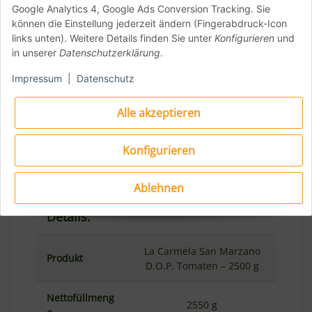
s.r.l., via Portaromana 85, 84015 N.
Google Analytics 4, Google Ads Conversion Tracking. Sie
Superiore (SA), Italien
können die Einstellung jederzeit ändern (Fingerabdruck-Icon
links unten). Weitere Details finden Sie unter
Konfigurieren
und
Mindesthaltbarkeitsdatum: Siehe
in unserer
Datenschutzerklärung
.
Verpackung
Impressum
|
Datenschutz
Zutaten: Ganze geschälte San Marzano
Tomaten, San Marzano Tomatensaft
Alle akzeptieren
Verwendung: Ideal für Pizzasaucen,
Pastagerichte und Tomatensuppen
Konfigurieren
Ablehnen
Details:
La Carmela San Marzano
Produkt
D.O.P. Tomaten – 2500 g
Nettofüllmeng
2550 g