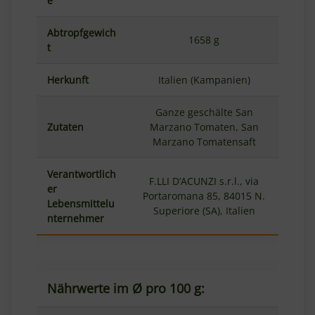
e
Abtropfgewich
1658 g
t
Herkunft
Italien (Kampanien)
Ganze geschälte San
Zutaten
Marzano Tomaten, San
Marzano Tomatensaft
Verantwortlich
F.LLI D’ACUNZI s.r.l., via
er
Portaromana 85, 84015 N.
Lebensmittelu
Superiore (SA), Italien
nternehmer
Nährwerte im Ø pro 100 g: