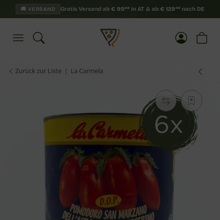
Gratis Versand ab
€
99**
in AT & ab
€
129**
nach DE
🚚 VERSAND
Zurück zur Liste
La Carmela