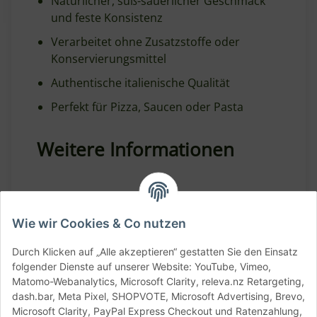
Natürlicher, süß-säuerlicher Geschmack
und feste Konsistenz
Verarbeitet ohne Zusatzstoffe oder
Konservierungsmittel
Authentische italienische Qualität
Perfekt für Pizza, Saucen oder Pasta
Weitere Informationen
Nettofüllmenge: 2550 g
Wie wir Cookies & Co nutzen
Abtropfgewicht: ca. 1658 g
Herkunft: Italien – Agro Sarnese-Nocerino
Durch Klicken auf „Alle akzeptieren“ gestatten Sie den Einsatz
(Kampanien)
folgender Dienste auf unserer Website: YouTube, Vimeo,
Matomo-Webanalytics, Microsoft Clarity, releva.nz Retargeting,
Verantwortlicher
dash.bar, Meta Pixel, SHOPVOTE, Microsoft Advertising, Brevo,
Lebensmittelunternehmer: F.LLI D’ACUNZI
Microsoft Clarity, PayPal Express Checkout und Ratenzahlung,