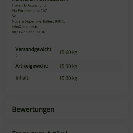
Fratelli D'Acunzi S.r.l.
Via Portaromana 167
SA
Nocera Superiore, Italien, 84015
info@dacunzi.it
https://en.dacunzi.it/
Versandgewicht
Produkteigenschaft
Wert
15,60 kg
:
Artikelgewicht:
15,30
kg
Inhalt:
15,30 kg
Bewertungen