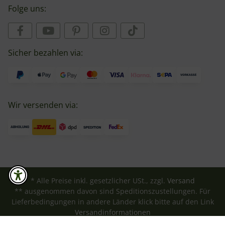
Folge uns:
Sicher bezahlen via:
Wir versenden via:
* Alle Preise inkl. gesetzlicher USt., zzgl.
Versand
** ausgenommen davon sind Speditionszustellungen. Für
Lieferbedingungen in andere Länder klick bitte auf den Link
Versandinformationen