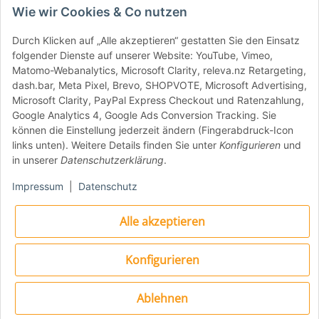
Wie wir Cookies & Co nutzen
Verantwortlicher
Lebensmittelunternehmer: F.LLI D'ACUNZI
Durch Klicken auf „Alle akzeptieren“ gestatten Sie den Einsatz
folgender Dienste auf unserer Website: YouTube, Vimeo,
s.r.l., via Portaromana, 85, 84015 N.
Matomo-Webanalytics, Microsoft Clarity, releva.nz Retargeting,
SUPERIORE (SA), Italien
dash.bar, Meta Pixel, Brevo, SHOPVOTE, Microsoft Advertising,
Mindesthaltbarkeitsdatum: Siehe
Microsoft Clarity, PayPal Express Checkout und Ratenzahlung,
Verpackung
Google Analytics 4, Google Ads Conversion Tracking. Sie
können die Einstellung jederzeit ändern (Fingerabdruck-Icon
Zutaten: Geschälte Tomaten, Tomatensaft
links unten). Weitere Details finden Sie unter
Konfigurieren
und
in unserer
Datenschutzerklärung
.
Rezeptidee: Für eine einfache, aber sehr
gute Pizza-Sauce werden die Tomaten
Impressum
|
Datenschutz
verwendet, etwas feines Meersalz
hinzugefügt und die ganzen Tomaten mit
Alle akzeptieren
den Händen zerdrückt. Eine Dose reicht je
nach Durchmesser der Pizza für 4 bis 6
Konfigurieren
Pizzen. Das Rezept für eine authentische
Pizza-Tomatensauce findest du
hier
.
Ablehnen