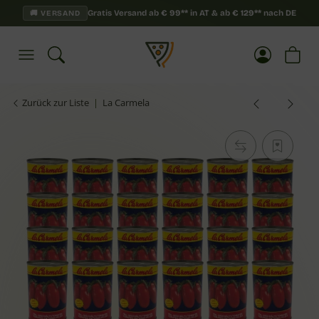
Gratis Versand ab
€
99**
in AT & ab
€
129**
nach DE
🚚 VERSAND
Zurück zur Liste
La Carmela