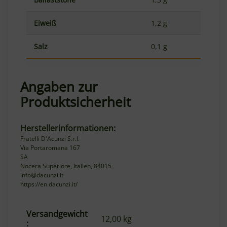
Eiweiß
1,2 g
Salz
0,1 g
Angaben zur
Produktsicherheit
Herstellerinformationen:
Fratelli D'Acunzi S.r.l.
Via Portaromana 167
SA
Nocera Superiore, Italien, 84015
info@dacunzi.it
https://en.dacunzi.it/
Versandgewicht
Produkteigenschaft
Wert
12,00 kg
: