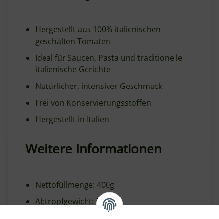
Hergestellt aus 100% italienischen
geschälten Tomaten
Ideal für Saucen, Pasta und traditionelle
italienische Gerichte
Natürlicher, intensiver Geschmack
Frei von Konservierungsstoffen
Hergestellt in Italien
Weitere Informationen
Nettofüllmenge: 400g
Abtropfgewicht: 240g
Herkunft: Italien