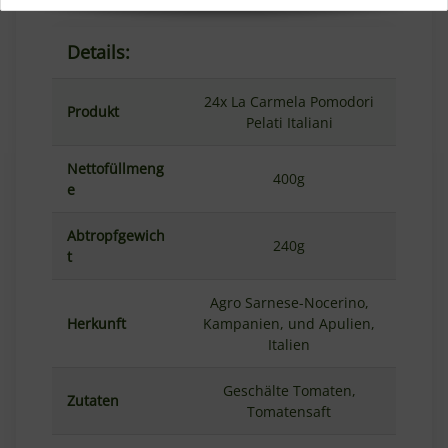
Details:
24x La Carmela Pomodori
Produkt
Pelati Italiani
Nettofüllmeng
400g
e
Abtropfgewich
240g
t
Agro Sarnese-Nocerino,
Herkunft
Kampanien, und Apulien,
Italien
Geschälte Tomaten,
Zutaten
Tomatensaft