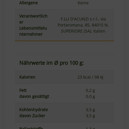
Allergene
Keine
Verantwortlich
F.LLI D'ACUNZI s.r.l., via
er
Portaromana, 85, 84015 N.
Lebensmittelu
SUPERIORE (SA), Italien
nternehmer
Nährwerte im Ø pro 100 g:
Kalorien
23 kcal / 98 kJ
Fett
0,2 g
davon gesättigt
0,0 g
Kohlenhydrate
3,5 g
davon Zucker
3,5 g
Ballaststoffe
1,3 g