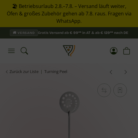
🏖️ Betriebsurlaub 2.8.–7.8. – Versand läuft weiter,
Öfen & großes Zubehör gehen ab 7.8. raus. Fragen via
WhatsApp.
Gratis Versand ab
€
99**
in AT & ab
€
129**
nach DE
🚚 VERSAND
Zurück zur Liste
Turning Peel