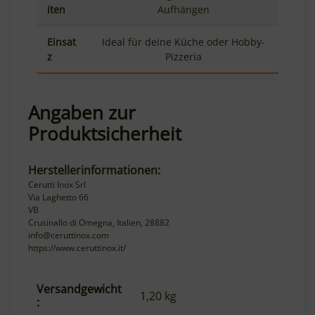
iten
Aufhängen
Einsat
Ideal für deine Küche oder Hobby-
z
Pizzeria
Angaben zur
Produktsicherheit
Herstellerinformationen:
Cerutti Inox Srl
Via Laghetto 66
VB
Crusinallo di Omegna, Italien, 28882
info@ceruttinox.com
https://www.ceruttinox.it/
Versandgewicht
Produkteigenschaft
Wert
1,20 kg
: