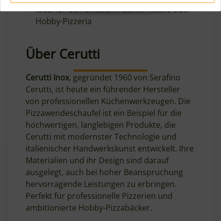
Ideal für den Einsatz in deiner Küche oder
Hobby-Pizzeria
Über Cerutti
Cerutti Inox
, gegründet 1960 von Serafino
Cerutti, ist heute ein führender Hersteller
von professionellen Küchenwerkzeugen. Die
Pizzawendeschaufel ist ein Beispiel für die
hochwertigen, langlebigen Produkte, die
Cerutti mit modernster Technologie und
italienischer Handwerkskunst entwickelt. Ihre
Materialien und ihr Design sind darauf
ausgelegt, auch bei hoher Beanspruchung
hervorragende Leistungen zu erbringen.
Perfekt für professionelle Pizzerien und
ambitionierte Hobby-Pizzabäcker.