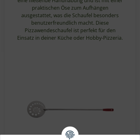
eine fließende Handhabung und ist mit einer
praktischen Öse zum Aufhängen
ausgestattet, was die Schaufel besonders
benutzerfreundlich macht. Diese
Pizzawendeschaufel ist perfekt für den
Einsatz in deiner Küche oder Hobby-Pizzeria.