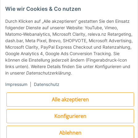
Wie wir Cookies & Co nutzen
Durch Klicken auf „Alle akzeptieren“ gestatten Sie den Einsatz
folgender Dienste auf unserer Website: YouTube, Vimeo,
Produkteigenschaften
Matomo-Webanalytics, Microsoft Clarity, releva.nz Retargeting,
dash.bar, Meta Pixel, Brevo, SHOPVOTE, Microsoft Advertising,
Microsoft Clarity, PayPal Express Checkout und Ratenzahlung,
Google Analytics 4, Google Ads Conversion Tracking. Sie
Material: Edelstahl
können die Einstellung jederzeit ändern (Fingerabdruck-Icon
links unten). Weitere Details finden Sie unter
Konfigurieren
und
Schaufelgröße: 20 cm Durchmesser
in unserer
Datenschutzerklärung
.
Stiellänge: 60 cm
Impressum
|
Datenschutz
Neue spiralförmige Perforation für leichtes
Anheben und Wenden
Alle akzeptieren
Abnehmbarer Edelstahlgriff für einfache
Lagerung
Konfigurieren
Roter Kunststoffgriff mit Öse zum
Ablehnen
Aufhängen