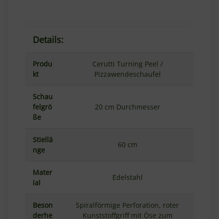
Details:
Produ
Cerutti Turning Peel /
kt
Pizzawendeschaufel
Schau
felgrö
20 cm Durchmesser
ße
Stiellä
60 cm
nge
Mater
Edelstahl
ial
Beson
Spiralförmige Perforation, roter
derhe
Kunststoffgriff mit Öse zum