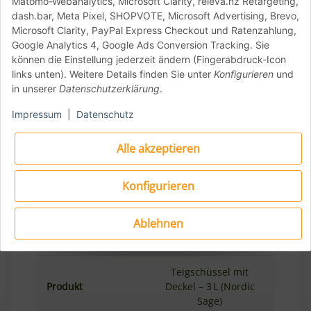
Matomo-Webanalytics, Microsoft Clarity, releva.nz Retargeting,
Multifunktional & robust
dash.bar, Meta Pixel, SHOPVOTE, Microsoft Advertising, Brevo,
Microsoft Clarity, PayPal Express Checkout und Ratenzahlung,
Google Analytics 4, Google Ads Conversion Tracking. Sie
können die Einstellung jederzeit ändern (Fingerabdruck-Icon
Ob für Pizzateig, Salate oder Essensreste –
links unten). Weitere Details finden Sie unter
Konfigurieren
und
die Cirqula-Schüssel ist ein echter Allrounder.
in unserer
Datenschutzerklärung
.
Sie ist gefriergeeignet, mikrowellentauglich
(ohne Deckel) und spülmaschinenfest.
Impressum
|
Datenschutz
Perfekt für alle, die zuhause Pizza machen
und dabei nicht auf Qualität verzichten
Alle akzeptieren
wollen.
Konfigurieren
Ablehnen
Details:
Teigschüssel mit
Produkt
Deckel – 3 L (Nordic
Sage)