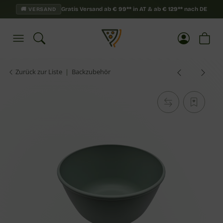
Gratis Versand ab
€
99**
in AT & ab
€
129**
nach DE
🚚 VERSAND
Zurück zur Liste
Backzubehör