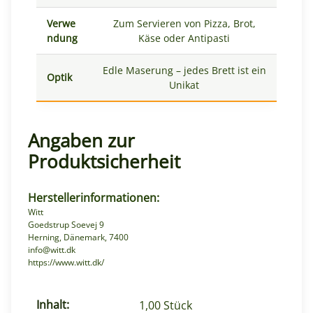
Verwe
Zum Servieren von Pizza, Brot,
ndung
Käse oder Antipasti
Edle Maserung – jedes Brett ist ein
Optik
Unikat
Angaben zur
Produktsicherheit
Herstellerinformationen:
Witt
Goedstrup Soevej 9
Herning, Dänemark, 7400
info@witt.dk
https://www.witt.dk/
Inhalt:
Produkteigenschaft
Wert
1,00 Stück