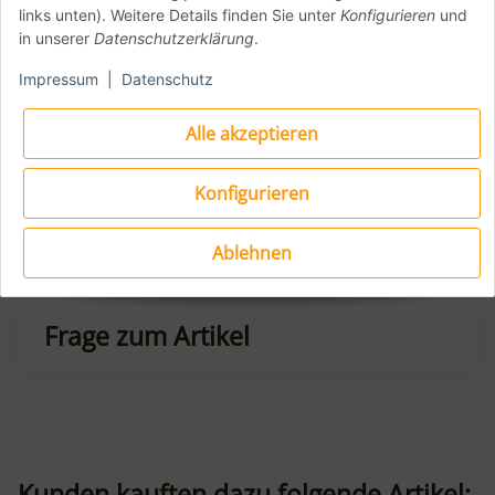
links unten). Weitere Details finden Sie unter
Konfigurieren
und
Herstellerinformationen:
in unserer
Datenschutzerklärung
.
Witt
Impressum
|
Datenschutz
Goedstrup Soevej 9
Herning, Dänemark, 7400
info@witt.dk
Alle akzeptieren
https://www.witt.dk/
Konfigurieren
Bewertungen
Ablehnen
Frage zum Artikel
Kunden kauften dazu folgende Artikel: