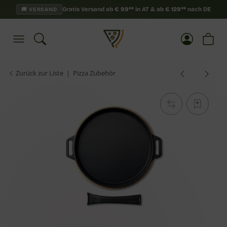
Gratis Versand ab
€
99**
in AT & ab
€
129**
nach DE
🚚 VERSAND
Zurück zur Liste
Pizza Zubehör