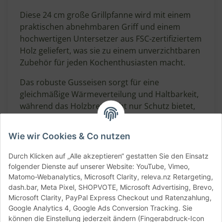
Diese 24 cm große Grillpfanne wird mit einem
praktischen abnehmbaren Griff und einem
hochwertigen Untersetzer aus FSC-zertifiziertem
Holz geliefert, was sie zu einem unverzichtbaren
Zubehör für jeden Kochenthusiasten macht.
Das robuste Gusseisen sorgt für eine
gleichmäßige Wärmeverteilung und Haltbarkeit,
während das Holzbrett nicht nur Schutz bietet,
sondern auch stilvoll serviert werden kann.
Wie wir Cookies & Co nutzen
Feature
Details
Material/Färbung
Gusseisen & FSC Holz
Durch Klicken auf „Alle akzeptieren“ gestatten Sie den Einsatz
Durchmesser
240 mm
folgender Dienste auf unserer Website: YouTube, Vimeo,
Spülmaschinengeeignet
Nein
Matomo-Webanalytics, Microsoft Clarity, releva.nz Retargeting,
dash.bar, Meta Pixel, SHOPVOTE, Microsoft Advertising, Brevo,
Angaben zur
Microsoft Clarity, PayPal Express Checkout und Ratenzahlung,
Google Analytics 4, Google Ads Conversion Tracking. Sie
Produktsicherheit
können die Einstellung jederzeit ändern (Fingerabdruck-Icon