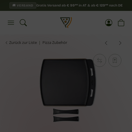
Gratis Versand ab
€
99**
in AT & ab
€
129**
nach DE
🚚 VERSAND
Zurück zur Liste
Pizza Zubehör