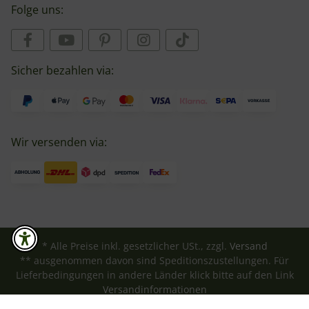
Folge uns:
Sicher bezahlen via:
Wir versenden via:
* Alle Preise inkl. gesetzlicher USt., zzgl.
Versand
** ausgenommen davon sind Speditionszustellungen. Für
Lieferbedingungen in andere Länder klick bitte auf den Link
Versandinformationen