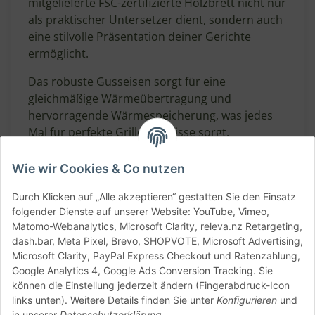
mitgelieferte FSC-zertifizierte Holzbrett nicht nur
als praktischer Untersetzer dient, sondern auch
eine stilvolle Präsentation deiner Gerichte
ermöglicht.
Das robuste Gusseisen sorgt für eine
gleichmäßige Wärmeübertragung und
hervorragende Wärmespeicherung, was jedes
Mal für perfekte Grillergebnisse sorgt.
Feature
Details
Wie wir Cookies & Co nutzen
Material/Färbung
Gusseisen & FSC-Holz
Maße (L x B)
315 x 365 mm
Durch Klicken auf „Alle akzeptieren“ gestatten Sie den Einsatz
folgender Dienste auf unserer Website: YouTube, Vimeo,
Spülmaschinengeeignet
Nein
Matomo-Webanalytics, Microsoft Clarity, releva.nz Retargeting,
Angaben zur
dash.bar, Meta Pixel, Brevo, SHOPVOTE, Microsoft Advertising,
Microsoft Clarity, PayPal Express Checkout und Ratenzahlung,
Produktsicherheit
Google Analytics 4, Google Ads Conversion Tracking. Sie
können die Einstellung jederzeit ändern (Fingerabdruck-Icon
links unten). Weitere Details finden Sie unter
Konfigurieren
und
Herstellerinformationen:
in unserer
Datenschutzerklärung
.