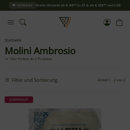
Gratis Versand ab
€
99**
in AT & ab
€
129**
nach DE
🚚 VERSAND
Startseite
Molini Ambrosio
Hier findest du 2 Produkte
Filter und Sortierung
Artikel 1 - 2 von 2
AUSVERKAUFT