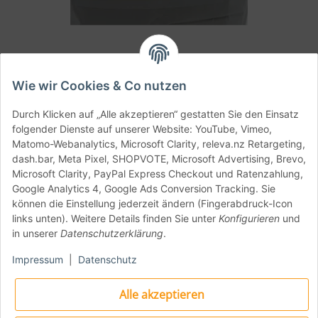
Molini Ambrosio Sorrentina Tipo 0 - 5kg
Wie wir Cookies & Co nutzen
Perfekt für lange Teigführungen (bis zu 72 Stunden). Ideal für
Durch Klicken auf „Alle akzeptieren“ gestatten Sie den Einsatz
Biga, Poolish & Autolyse – mit 14,5 % Protein. Mit Kleie &
folgender Dienste auf unserer Website: YouTube, Vimeo,
Weizenkeimen angereichert – nahrhaft & aromatisch.
Matomo-Webanalytics, Microsoft Clarity, releva.nz Retargeting,
dash.bar, Meta Pixel, SHOPVOTE, Microsoft Advertising, Brevo,
13,34 €
*
Microsoft Clarity, PayPal Express Checkout und Ratenzahlung,
Google Analytics 4, Google Ads Conversion Tracking. Sie
2,67 € pro 1 kg
können die Einstellung jederzeit ändern (Fingerabdruck-Icon
Momentan nicht verfügbar
links unten). Weitere Details finden Sie unter
Konfigurieren
und
in unserer
Datenschutzerklärung
.
Artikel 1 - 2 von 2
Impressum
|
Datenschutz
Molini Ambrosio wurde 1886 in Castellammare di
Alle akzeptieren
Stabia bei Neapel gegründet und gehört heute zu den