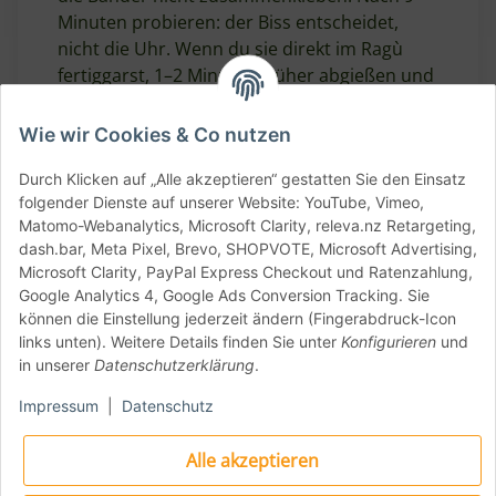
Minuten probieren: der Biss entscheidet,
nicht die Uhr. Wenn du sie direkt im Ragù
fertiggarst, 1–2 Minuten früher abgießen und
mit etwas Pastawasser in der Pfanne auf den
Punkt bringen.
Wie wir Cookies & Co nutzen
Durch Klicken auf „Alle akzeptieren“ gestatten Sie den Einsatz
Allergenhinweis
folgender Dienste auf unserer Website: YouTube, Vimeo,
Matomo-Webanalytics, Microsoft Clarity, releva.nz Retargeting,
Enthält:
Gluten
dash.bar, Meta Pixel, Brevo, SHOPVOTE, Microsoft Advertising,
Kann Spuren enthalten von:
Soja, Senf
Microsoft Clarity, PayPal Express Checkout und Ratenzahlung,
Google Analytics 4, Google Ads Conversion Tracking. Sie
können die Einstellung jederzeit ändern (Fingerabdruck-Icon
Nährwertinformation
links unten). Weitere Details finden Sie unter
Konfigurieren
und
(pro 100 g)
in unserer
Datenschutzerklärung
.
Impressum
|
Datenschutz
Nährwert
pro 100 g
Alle akzeptieren
1508 KJ /
Energie