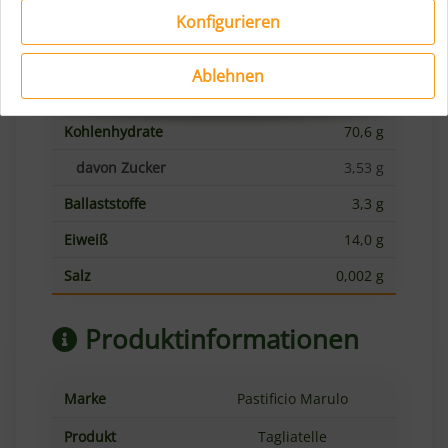
356 kcal
Konfigurieren
Fett
1,20 g
Ablehnen
davon gesättigte
0,30 g
Fettsäuren
Kohlenhydrate
70,6 g
davon Zucker
3,53 g
Ballaststoffe
3,3 g
Eiweiß
14,0 g
Salz
0,002 g
Produktinformationen
Marke
Pastificio Marulo
Produkt
Tagliatelle