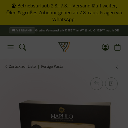
🏖️ Betriebsurlaub 2.8.–7.8. – Versand läuft weiter,
Öfen & großes Zubehör gehen ab 7.8. raus. Fragen via
WhatsApp.
Gratis Versand ab
€
99**
in AT & ab
€
129**
nach DE
🚚 VERSAND
Zurück zur Liste
Fertige Pasta