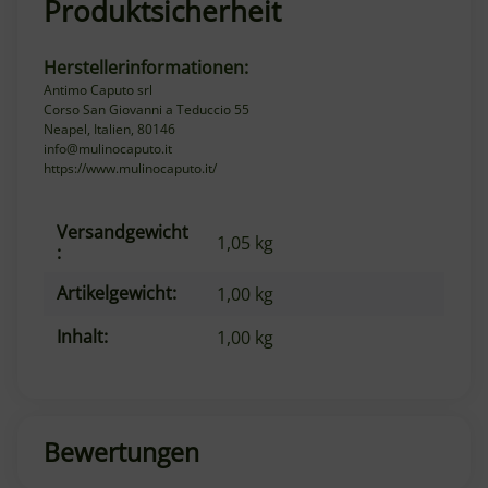
Produktsicherheit
Herstellerinformationen:
Antimo Caputo srl
Corso San Giovanni a Teduccio 55
Neapel, Italien, 80146
info@mulinocaputo.it
https://www.mulinocaputo.it/
Versandgewicht
Produkteigenschaft
Wert
1,05 kg
:
Artikelgewicht:
1,00
kg
Inhalt:
1,00 kg
Bewertungen