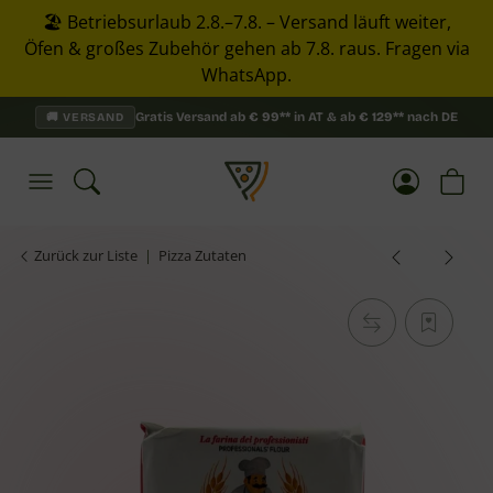
🏖️ Betriebsurlaub 2.8.–7.8. – Versand läuft weiter,
Öfen & großes Zubehör gehen ab 7.8. raus. Fragen via
WhatsApp.
Gratis Versand ab
€
99**
in AT & ab
€
129**
nach DE
🚚 VERSAND
Zurück zur Liste
Pizza Zutaten