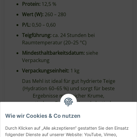
Protein:
12,5 %
Wert (W):
260 – 280
P/L:
0,50 – 0,60
Teigführung:
ca. 24 Stunden bei
Raumtemperatur (20–25 °C)
Mindesthaltbarkeitsdatum:
siehe
Verpackung
Verpackungseinheit:
1 kg
Das Mehl ist ideal für gut hydrierte Teige
(Hydration 60–65 %) und sorgt für beste
Ergebnisse mit weicher Krume,
aromatischem Geschmack und elastischer
Struktur.
Wie wir Cookies & Co nutzen
Durch Klicken auf „Alle akzeptieren“ gestatten Sie den Einsatz
folgender Dienste auf unserer Website: YouTube, Vimeo,