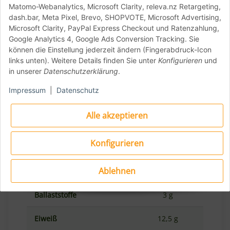
Matomo-Webanalytics, Microsoft Clarity, releva.nz Retargeting,
Nährwertangaben
dash.bar, Meta Pixel, Brevo, SHOPVOTE, Microsoft Advertising,
(Durchschnittswerte pro 100 g)
Microsoft Clarity, PayPal Express Checkout und Ratenzahlung,
Google Analytics 4, Google Ads Conversion Tracking. Sie
können die Einstellung jederzeit ändern (Fingerabdruck-Icon
354 kcal / 1502
Energie
links unten). Weitere Details finden Sie unter
Konfigurieren
und
kJ
in unserer
Datenschutzerklärung
.
Fett
1,0 g
Impressum
|
Datenschutz
davon gesättigte
Alle akzeptieren
0,2 g
Fettsäuren
Konfigurieren
Kohlenhydrate
72 g
Ablehnen
davon Zucker
1 g
Ballaststoffe
3 g
Eiweiß
12,5 g