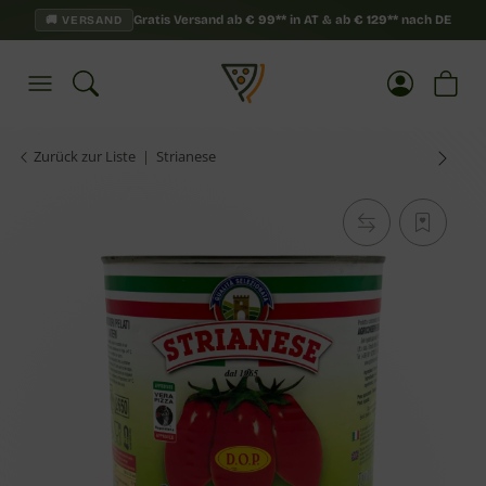
Gratis Versand ab
€
99**
in AT & ab
€
129**
nach DE
🚚 VERSAND
Zurück zur Liste
Strianese