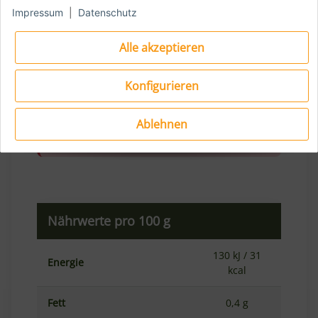
mehrerer kleiner
Impressum
|
Datenschutz
Alle akzeptieren
Zutaten
Konfigurieren
Zutaten:
Tomaten, Tomatensaft
Allergene:
Laut Etikett keine allergenen
Ablehnen
Inhaltsstoffe enthalten.
Nährwerte pro 100 g
130 kJ / 31
Energie
kcal
Fett
0,4 g