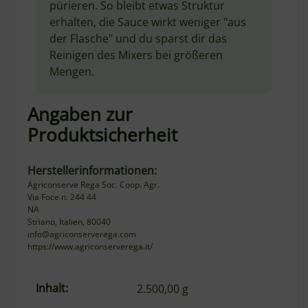
pürieren. So bleibt etwas Struktur
erhalten, die Sauce wirkt weniger "aus
der Flasche" und du sparst dir das
Reinigen des Mixers bei größeren
Mengen.
Angaben zur
Produktsicherheit
Herstellerinformationen:
Agriconserve Rega Soc. Coop. Agr.
Via Foce n. 244 44
NA
Striano, Italien, 80040
info@agriconserverega.com
https://www.agriconserverega.it/
Inhalt:
Produkteigenschaft
Wert
2.500,00 g