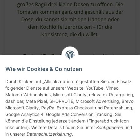
großes Ragù drei kleine Dosen zu öffnen. Die
Tomaten kommen ganz und geschält aus der
Dose, du kannst sie mit den Händen oder
dem Kochlöffel zerdrücken – für die
Konsistenz, die du willst.
Gastro-/Großgebinde
– ausgelegt für den
professionellen und semi-professionellen
Wie wir Cookies & Co nutzen
Bedarf
Sparsamer im Vergleich zu Kleingebinden
Durch Klicken auf „Alle akzeptieren“ gestatten Sie den Einsatz
folgender Dienste auf unserer Website: YouTube, Vimeo,
– weniger Verpackung pro Kilo Tomate
Matomo-Webanalytics, Microsoft Clarity, releva.nz Retargeting,
Ideal für Pizzasauce in großen Mengen
–
dash.bar, Meta Pixel, SHOPVOTE, Microsoft Advertising, Brevo,
einmal pürieren, mehrere Portionen
Microsoft Clarity, PayPal Express Checkout und Ratenzahlung,
Google Analytics 4, Google Ads Conversion Tracking. Sie
abfüllen
können die Einstellung jederzeit ändern (Fingerabdruck-Icon
Praktisch für Workshops &
links unten). Weitere Details finden Sie unter
Konfigurieren
und
Veranstaltungen
– eine Dose statt
in unserer
Datenschutzerklärung
.