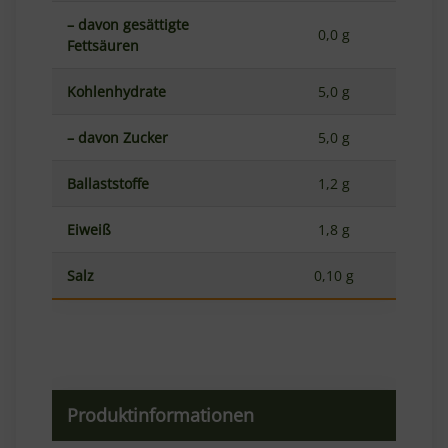
– davon gesättigte
0,0 g
Fettsäuren
Kohlenhydrate
5,0 g
– davon Zucker
5,0 g
Ballaststoffe
1,2 g
Eiweiß
1,8 g
Salz
0,10 g
Produktinformationen