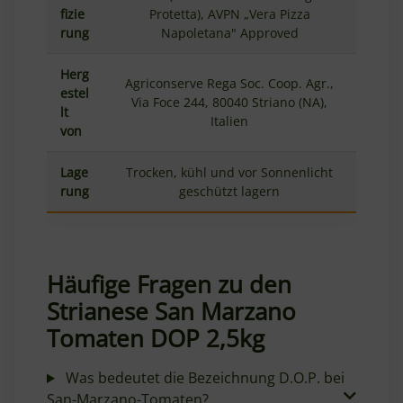
fizie
Protetta), AVPN „Vera Pizza
rung
Napoletana" Approved
Herg
Agriconserve Rega Soc. Coop. Agr.,
estel
Via Foce 244, 80040 Striano (NA),
lt
Italien
von
Lage
Trocken, kühl und vor Sonnenlicht
rung
geschützt lagern
Häufige Fragen zu den
Strianese San Marzano
Tomaten DOP 2,5kg
Was bedeutet die Bezeichnung D.O.P. bei
San-Marzano-Tomaten?