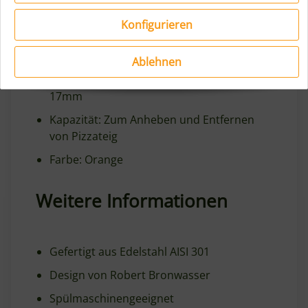
Konfigurieren
Material: 18/8 Edelstahl, Griff aus PP
(Polypropylen)
Ablehnen
Länge: 263mm, Breite: 132mm, Höhe:
17mm
Kapazität: Zum Anheben und Entfernen
von Pizzateig
Farbe: Orange
Weitere Informationen
Gefertigt aus Edelstahl AISI 301
Design von Robert Bronwasser
Spülmaschinengeeignet