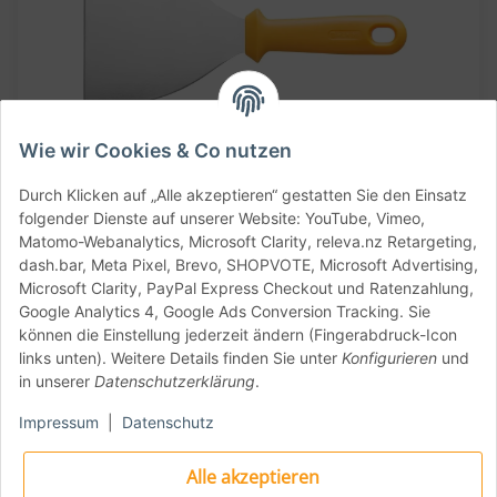
Wie wir Cookies & Co nutzen
Leicht zu reinigen und zu
Durch Klicken auf „Alle akzeptieren“ gestatten Sie den Einsatz
lagern
folgender Dienste auf unserer Website: YouTube, Vimeo,
Matomo-Webanalytics, Microsoft Clarity, releva.nz Retargeting,
dash.bar, Meta Pixel, Brevo, SHOPVOTE, Microsoft Advertising,
Microsoft Clarity, PayPal Express Checkout und Ratenzahlung,
Die Spülmaschinenfestigkeit dieser
Google Analytics 4, Google Ads Conversion Tracking. Sie
Pizzaspatel vereinfacht die Reinigung enorm.
können die Einstellung jederzeit ändern (Fingerabdruck-Icon
Eine praktische Aufhängeöffnung am Griff
links unten). Weitere Details finden Sie unter
Konfigurieren
und
ermöglicht zudem eine einfache und schnelle
in unserer
Datenschutzerklärung
.
Aufbewahrung.
Impressum
|
Datenschutz
Produkteigenschaften
Alle akzeptieren