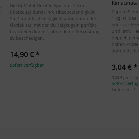
Rimacinata 
Die Gi.Metal Flexible Spachtel 12cm
Caputo Semol
überzeugt durch ihre Hitzebeständigkeit,
1 kg ist idea
Stoß- und Kratzfestigkeit sowie durch die
oder zur Her
Flexibilität, mit der du Teigkugeln perfekt
und Brot. Herg
bearbeiten kannst, ohne deine Ausrüstung
doppelt gema
zu beschädigen.
hohen Protei
authentisch
14,90 €
*
Sofort verfügbar
3,04 €
*
3,04 € pro 1 kg
Sofort verfü
Lieferzeit:
1 