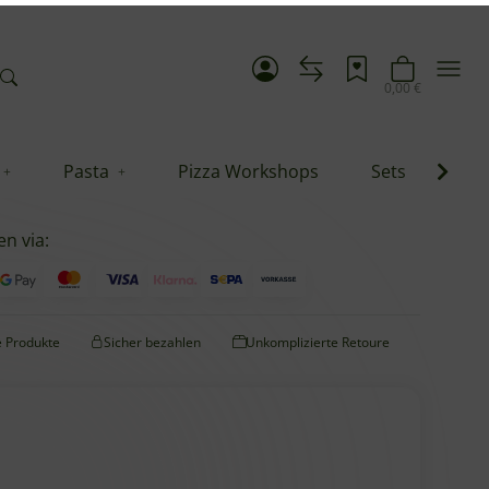
Pasta
Pizza Workshops
Sets
Blo
 zzgl.
Versand
Frage zum Artikel
en via:
te Produkte
Sicher bezahlen
Unkomplizierte Retoure