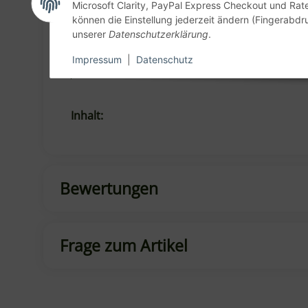
Microsoft Clarity, PayPal Express Checkout und Rat
Herstellerinformationen:
können die Einstellung jederzeit ändern (Fingerabdru
Hendi BV
unserer
Datenschutzerklärung
.
Innovatielaan 6
XW De Klomp, Niederlande, 6745
Impressum
|
Datenschutz
info@hendi.eu
https://www.hendi.eu
Produkteigenschaft
Wert
Inhalt:
Bewertungen
Frage zum Artikel