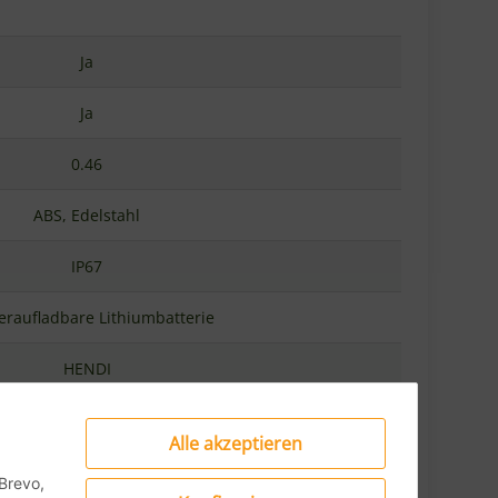
Ja
Ja
0.46
ABS, Edelstahl
IP67
raufladbare Lithiumbatterie
HENDI
Alle akzeptieren
Brevo,