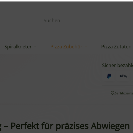
verfügbar.
Spiralkneter
Pizza Zubehör
Pizza Zutaten
27,99 €
inkl. 20% USt. ,
Sicher bezahl
Zertifizier
– Perfekt für präzises Abwiegen