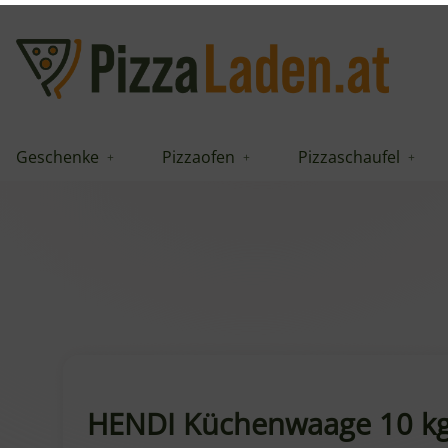
Geschenke
Pizzaofen
Pizzaschaufel
HENDI Küchenwaage 10 kg 