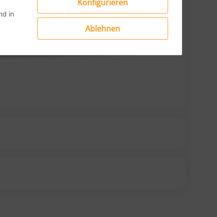
Konfigurieren
d in
Ablehnen