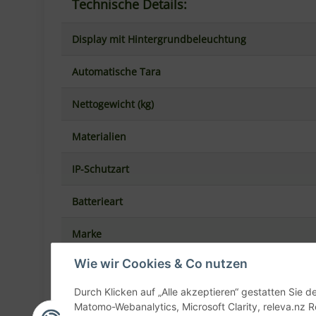
Technische Details:
Display mit Hintergrundbeleuchtung
Automatische Tara
Nettogewicht (kg)
Materialien
IP-Schutzart
Batterieart
Marke
Wie wir Cookies & Co nutzen
Angaben zur Produktsicherhe
Durch Klicken auf „Alle akzeptieren“ gestatten Sie 
Matomo-Webanalytics, Microsoft Clarity, releva.nz R