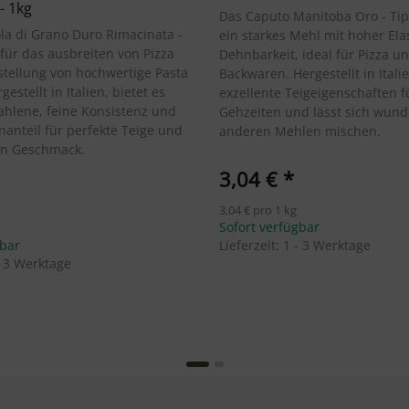
- 1kg
Das Caputo Manitoba Oro - Tip
a di Grano Duro Rimacinata -
ein starkes Mehl mit hoher Elas
l für das ausbreiten von Pizza
Dehnbarkeit, ideal für Pizza u
stellung von hochwertige Pasta
Backwaren. Hergestellt in Italie
estellt in Italien, bietet es
exzellente Teigeigenschaften f
hlene, feine Konsistenz und
Gehzeiten und lässt sich wund
nanteil für perfekte Teige und
anderen Mehlen mischen.
en Geschmack.
3,04 €
*
3,04 € pro 1 kg
Sofort verfügbar
gbar
Lieferzeit:
1 - 3 Werktage
- 3 Werktage