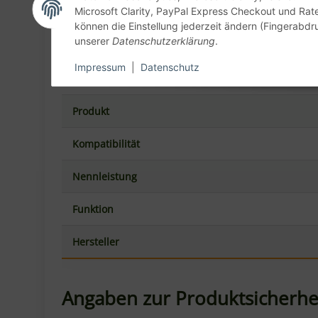
Microsoft Clarity, PayPal Express Checkout und Rat
können die Einstellung jederzeit ändern (Fingerabdru
unserer
Datenschutzerklärung
.
Impressum
|
Datenschutz
Details:
Produkt
Kompatibilität
Nennleistung
Funktion
Hersteller
Angaben zur Produktsicherhe