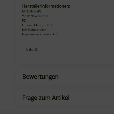
Herstellerinformationen:
EFFEUNO SRL
Via IV Novembre 6
PD
Limena, Irland, 35010
info@effeuno.biz
https://www.effeuno.biz/
Produkteigenschaft
Wert
Inhalt:
Bewertungen
Frage zum Artikel