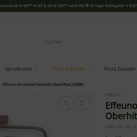
Versand ab
€
99**
in AT & ab
€
129**
nach DE
·
🔄 14 Tage Rückgabe
·
⭐ 4,9
Spiralkneter
Pizza Zubehör
Pizza Zutaten
Effeuno Ersatzteil Heizstab Oberhitze 2100W
Effeuno
Effeuno
Oberhi
HAN:
011182
K