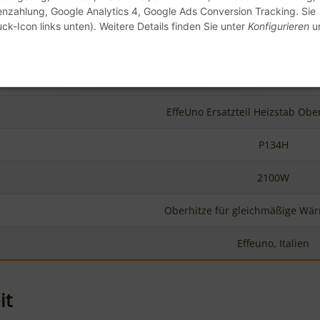
enzahlung, Google Analytics 4, Google Ads Conversion Tracking. Sie
ck-Icon links unten). Weitere Details finden Sie unter
Konfigurieren
un
EffeUno Ersatzteil Heizstab Ob
P134H
2100W
Oberhitze für gleichmäßige Wär
Effeuno, Italien
it