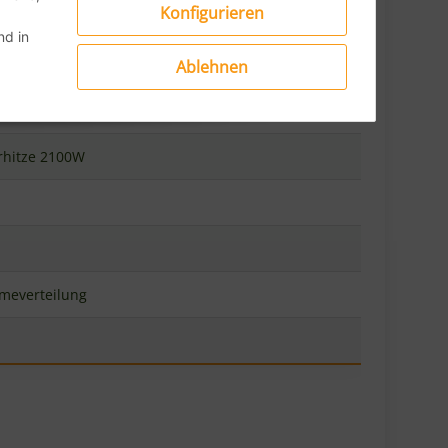
Konfigurieren
d in
Ablehnen
erhitze 2100W
meverteilung