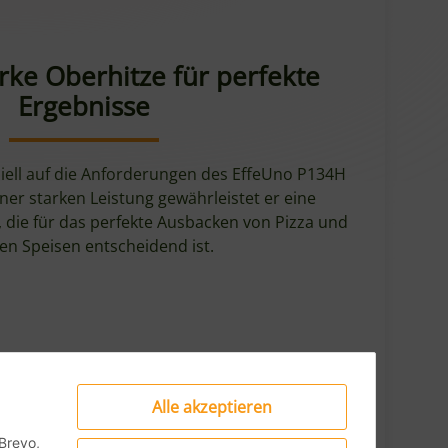
rke Oberhitze für perfekte
Ergebnisse
ziell auf die Anforderungen des EffeUno P134H
ner starken Leistung gewährleistet er eine
 die für das perfekte Ausbacken von Pizza und
en Speisen entscheidend ist.
Alle akzeptieren
Brevo,