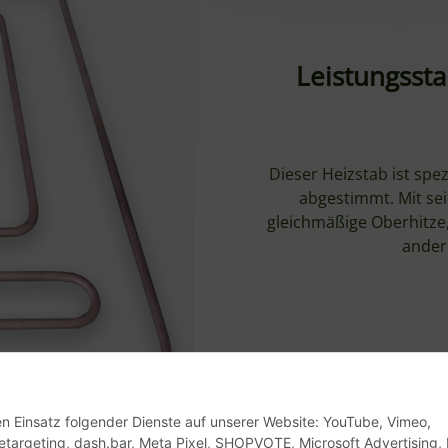
Leistungssta
Dieser Heizstab ist spe
abgestimmt. Mit sei
gleichmäßige Oberhitze,
ander
den Einsatz folgender Dienste auf unserer Website: YouTube, Vimeo,
etargeting, dash.bar, Meta Pixel, SHOPVOTE, Microsoft Advertising, 