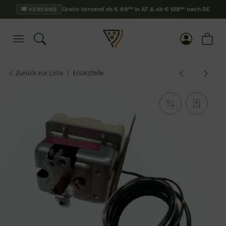
Gratis Versand ab
€
99**
in AT & ab
€
129**
nach DE
🚚 VERSAND
Zurück zur Liste
Ersatzteile