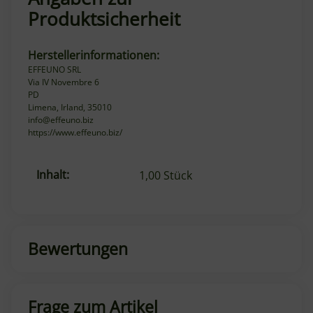
Produktsicherheit
Herstellerinformationen:
EFFEUNO SRL
Via IV Novembre 6
PD
Limena, Irland, 35010
info@effeuno.biz
https://www.effeuno.biz/
Inhalt:
Produkteigenschaft
Wert
1,00 Stück
Bewertungen
Frage zum Artikel