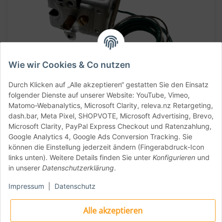
Wie wir Cookies & Co nutzen
Durch Klicken auf „Alle akzeptieren“ gestatten Sie den Einsatz
folgender Dienste auf unserer Website: YouTube, Vimeo,
Matomo-Webanalytics, Microsoft Clarity, releva.nz Retargeting,
dash.bar, Meta Pixel, SHOPVOTE, Microsoft Advertising, Brevo,
Sicherheit und
Microsoft Clarity, PayPal Express Checkout und Ratenzahlung,
Google Analytics 4, Google Ads Conversion Tracking. Sie
Zuverlässigkeit
können die Einstellung jederzeit ändern (Fingerabdruck-Icon
links unten). Weitere Details finden Sie unter
Konfigurieren
und
in unserer
Datenschutzerklärung
.
Das Sicherheitsthermostat wurde speziell für
Impressum
|
Datenschutz
Effeuno Pizzaöfen entwickelt, um maximale
Sicherheit zu gewährleisten. Es überwacht
Alle akzeptieren
die Temperatur und schaltet den Ofen bei