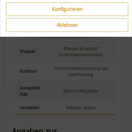
Überhitzung ab, um Schäden zu vermeiden.
Konfigurieren
Ablehnen
Details:
Effeuno Ersatzteil
Produkt
Sicherheitsthermostat
Sicherheitsabschaltung bei
Funktion
Überhitzung
Kompatibi
Effeuno Pizzaöfen
lität
Hersteller
Effeuno, Italien
Angaben zur