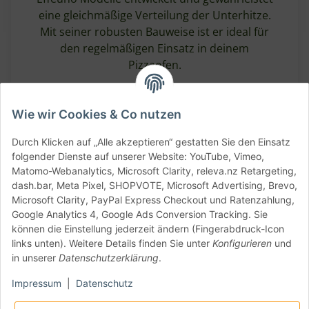
eine gleichmäßige Verteilung der Unterhitze.
Mit seiner robusten Bauweise ist er ideal für
den regelmäßigen Einsatz in deinem
Pizzaofen.
Wie wir Cookies & Co nutzen
Details:
Durch Klicken auf „Alle akzeptieren“ gestatten Sie den Einsatz
folgender Dienste auf unserer Website: YouTube, Vimeo,
Matomo-Webanalytics, Microsoft Clarity, releva.nz Retargeting,
EffeUno Ersatzteil Heizstab
Produkt
dash.bar, Meta Pixel, SHOPVOTE, Microsoft Advertising, Brevo,
Unterhitze 900W
Microsoft Clarity, PayPal Express Checkout und Ratenzahlung,
Google Analytics 4, Google Ads Conversion Tracking. Sie
Kompati
P134H, P134HA, P234H
können die Einstellung jederzeit ändern (Fingerabdruck-Icon
bilität
links unten). Weitere Details finden Sie unter
Konfigurieren
und
in unserer
Datenschutzerklärung
.
Nennleis
900W
tung
Impressum
|
Datenschutz