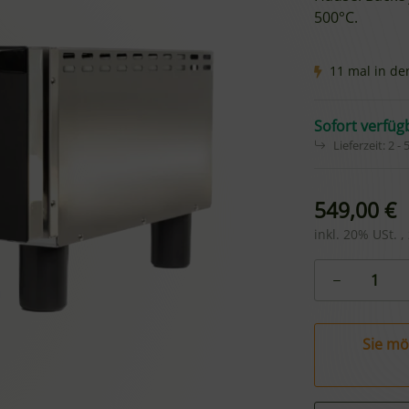
500°C.
11 mal in de
Sofort verfüg
Lieferzeit:
2 -
549,00 €
inkl. 20% USt. ,
Sie mö