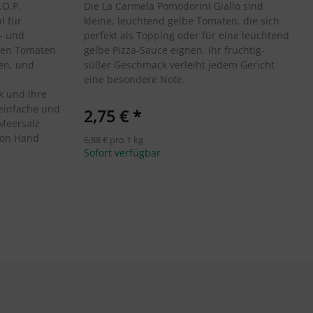
.O.P.
Die La Carmela Pomodorini Giallo sind
l für
kleine, leuchtend gelbe Tomaten, die sich
a- und
perfekt als Topping oder für eine leuchtend
gen Tomaten
gelbe Pizza-Sauce eignen. Ihr fruchtig-
en, und
süßer Geschmack verleiht jedem Gericht
eine besondere Note.
 und ihre
 einfache und
2,75 €
*
 Meersalz
von Hand
6,88 € pro 1 kg
Sofort verfügbar