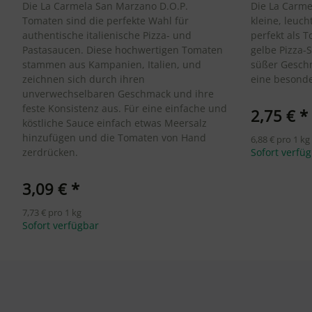
Die La Carmela San Marzano D.O.P.
Die La Carme
Tomaten sind die perfekte Wahl für
kleine, leuc
authentische italienische Pizza- und
perfekt als 
Pastasaucen. Diese hochwertigen Tomaten
gelbe Pizza-S
stammen aus Kampanien, Italien, und
süßer Geschm
zeichnen sich durch ihren
eine besonde
unverwechselbaren Geschmack und ihre
feste Konsistenz aus. Für eine einfache und
2,75 €
*
köstliche Sauce einfach etwas Meersalz
hinzufügen und die Tomaten von Hand
6,88 € pro 1 kg
zerdrücken.
Sofort verfü
3,09 €
*
7,73 € pro 1 kg
Sofort verfügbar