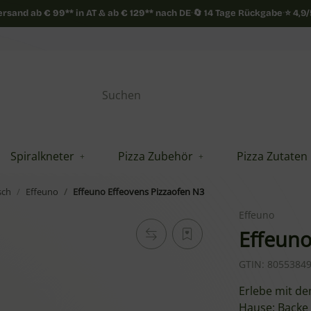
Versand ab
€
99**
in AT & ab
€
129**
nach DE
·
🔄 14 Tage Rückgabe
·
⭐ 4,9
Spiralkneter
Pizza Zubehör
Pizza Zutaten
sch
Effeuno
Effeuno Effeovens Pizzaofen N3
Effeuno
Effeuno
GTIN:
8055384
Erlebe mit de
Hause: Backe 