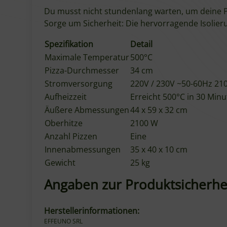
Du musst nicht stundenlang warten, um deine Pi
Sorge um Sicherheit: Die hervorragende Isolierun
Spezifikation
Detail
Maximale Temperatur
500°C
Pizza-Durchmesser
34 cm
Stromversorgung
220V / 230V ~50-60Hz 21
Aufheizzeit
Erreicht 500°C in 30 Min
Äußere Abmessungen
44 x 59 x 32 cm
Oberhitze
2100 W
Anzahl Pizzen
Eine
Innenabmessungen
35 x 40 x 10 cm
Gewicht
25 kg
Angaben zur Produktsicherhe
Herstellerinformationen:
EFFEUNO SRL