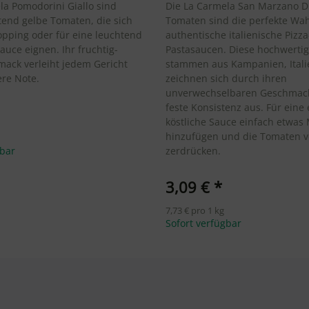
la Pomodorini Giallo sind
Die La Carmela San Marzano D
htend gelbe Tomaten, die sich
Tomaten sind die perfekte Wah
Topping oder für eine leuchtend
authentische italienische Pizz
auce eignen. Ihr fruchtig-
Pastasaucen. Diese hochwerti
ack verleiht jedem Gericht
stammen aus Kampanien, Itali
re Note.
zeichnen sich durch ihren
unverwechselbaren Geschmack
feste Konsistenz aus. Für eine
köstliche Sauce einfach etwas
hinzufügen und die Tomaten 
gbar
zerdrücken.
3,09 €
*
7,73 € pro 1 kg
Sofort verfügbar