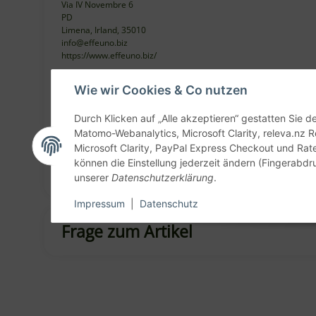
Via IV Novembre 6
PD
Limena, Irland, 35010
info@effeuno.biz
https://www.effeuno.biz/
Wie wir Cookies & Co nutzen
Produkteigenschaft
Wert
Maximale Temperatur:
Durch Klicken auf „Alle akzeptieren“ gestatten Sie 
Matomo-Webanalytics, Microsoft Clarity, releva.nz R
Microsoft Clarity, PayPal Express Checkout und Rat
können die Einstellung jederzeit ändern (Fingerabdru
Bewertungen
unserer
Datenschutzerklärung
.
Impressum
|
Datenschutz
Frage zum Artikel