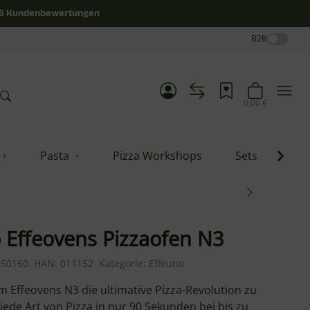
/5 Kundenbewertungen
B2B
0,00 €
Pasta
Pizza Workshops
Sets
Blo
 Effeovens Pizzaofen N3
950160
HAN:
011152
Kategorie:
Effeuno
m Effeovens N3 die ultimative Pizza-Revolution zu
jede Art von Pizza in nur 90 Sekunden bei bis zu