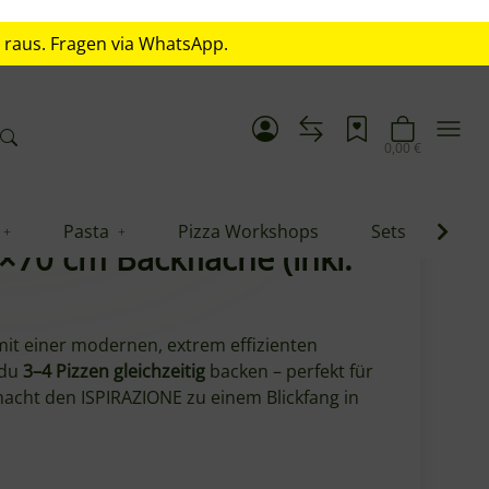
. raus. Fragen via WhatsApp.
1.139,00 €
*
PizzaParty ISPIRAZIONE Gas-Pizzaofen – Antique Copper, 60×70 cm Backfläche (inkl. Biscotto & Cover)
Pasta
Pizza Workshops
Sets
Blo
te Produkte
Sicher bezahlen
Unkomplizierte Retoure
×70 cm Backfläche (inkl.
mit einer modernen, extrem effizienten
 du
3–4 Pizzen gleichzeitig
backen – perfekt für
acht den ISPIRAZIONE zu einem Blickfang in