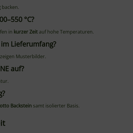
500–550 °C?
fen in
kurzer Zeit
auf hohe Temperaturen.
l im Lieferumfang?
s zeigen Musterbilder.
ONE auf?
tur.
g?
otto Backstein
samt isolierter Basis.
it