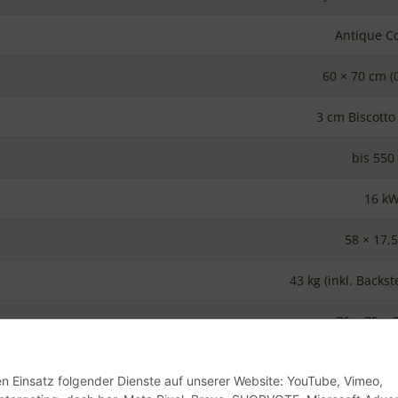
60 × 70 cm (
3 cm Biscotto (
bis 550
16 k
58 × 17,
43 kg (inkl. Backs
76 × 75 × 
76 × 75 × 
Wetterfestes, leicht zu r
den Einsatz folgender Dienste auf unserer Website: YouTube, Vimeo,
etargeting, dash.bar, Meta Pixel, Brevo, SHOPVOTE, Microsoft Advert
AES-Isolierfaser (hochwe