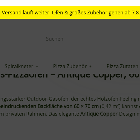
. – Versand läuft weiter, Öfen & großes Zubehör gehen ab 7.8
Spiralkneter
Pizza Zubehör
Pizza Zutaten
Zertifizier
s-Pizzaofen – Antique Copper, 60
stungsstarker Outdoor-Gasofen, der echtes Holzofen-Feeling 
eindruckenden Backfläche von 60 × 70 cm
(0,42 m²) kannst
 im privaten Rahmen. Das elegante
Antique Copper
-Design m