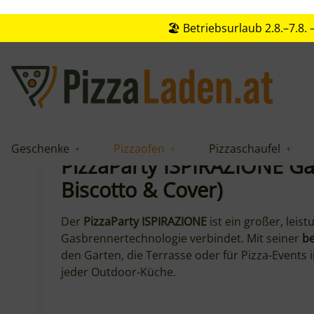
🏖️ Betriebsurlaub 2.8.–7.8
Geschenke
Pizzaofen
Pizzaschaufel
PizzaParty ISPIRAZIONE Ga
Biscotto & Cover)
Der
PizzaParty ISPIRAZIONE
ist ein großer, lei
Gasbrennertechnologie verbindet. Mit seiner
be
den Garten, die Terrasse oder für Pizza-Events
jeder Outdoor-Küche.