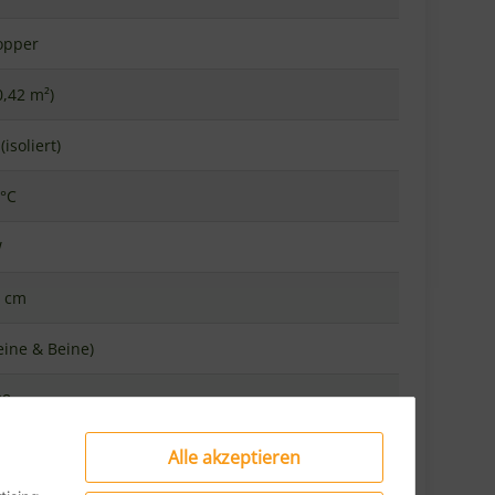
0,42 m²)
isoliert)
 °C
W
5 cm
teine & Beine)
38 cm
53 cm
Alle akzeptieren
einigendes Aluminium
ising,
rtig, professionell)