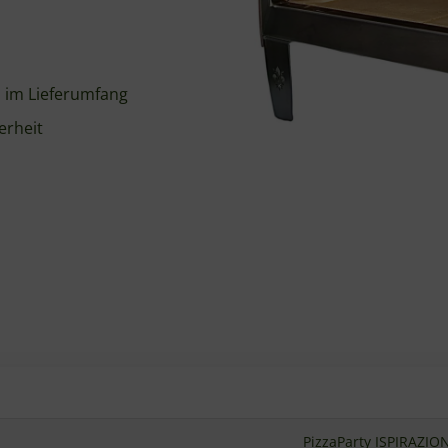
 im Lieferumfang
erheit
PizzaParty ISPIRAZIO
Antique C