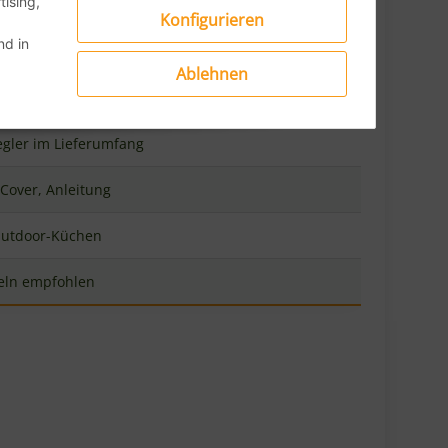
Konfigurieren
d in
isch
Ablehnen
egler im Lieferumfang
 Cover, Anleitung
Outdoor-Küchen
eln empfohlen