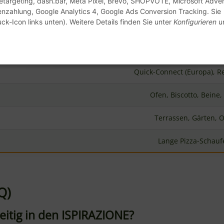
enzahlung, Google Analytics 4, Google Ads Conversion Tracking. Sie
ck-Icon links unten). Weitere Details finden Sie unter
Konfigurieren
un
Automat
Quick-Connect (Europa), R
Ofen, Biscotto, Beine,
Terrassen, Gärten, 
Lange Pizza-Schauf
Q)
eitig in den ISPIRAZIONE?
g
backen.