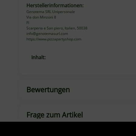
Via don Minzoni 8
FI
Scarperia e San piero, Italien, 50038
info@genotemasurl.com
https://www.pizzapartyshop.com
Produkteigenschaft
Wert
Inhalt:
Bewertungen
Frage zum Artikel