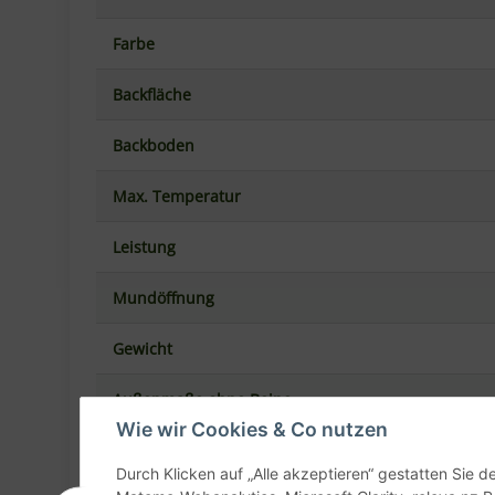
Backfläche
Backboden
Max. Temperatur
Leistung
Mundöffnung
Gewicht
Außenmaße ohne Beine
Außenmaße mit Beine
Wie wir Cookies & Co nutzen
Material Außen
Durch Klicken auf „Alle akzeptieren“ gestatten Sie 
Matomo-Webanalytics, Microsoft Clarity, releva.nz R
Isolierung