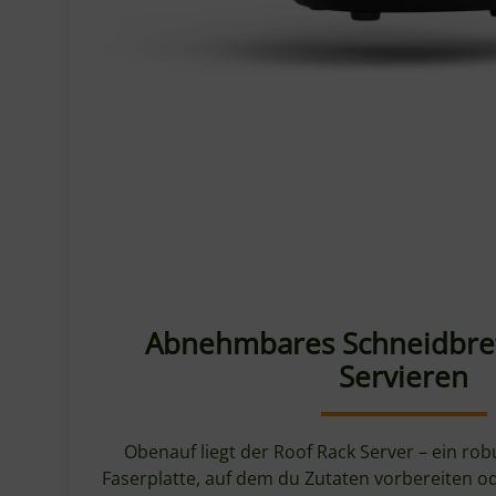
Abnehmbares Schneidbret
Servieren
Obenauf liegt der Roof Rack Server – ein ro
Faserplatte, auf dem du Zutaten vorbereiten ode
anschneiden und servieren kannst. Brauchst d
für eine Gusseisenpfanne oder einen Topf, nim