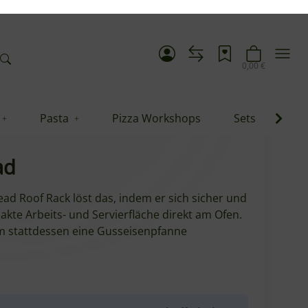
Pasta
Pizza Workshops
Sets
Blo
99,99 €
*
ert dir mit dem abnehmbaren Schneidbrett
ad
ead Roof Rack löst das, indem er sich sicher und
kte Arbeits- und Servierfläche direkt am Ofen.
um stattdessen eine Gusseisenpfanne
at erhältlich:
zum Gozney Tread Off-Black
.