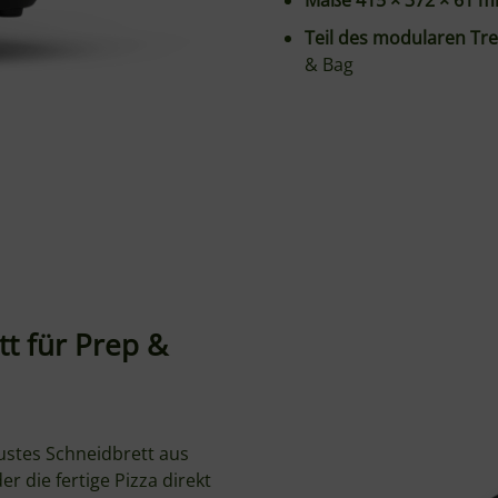
& Bag
t für Prep &
bustes Schneidbrett aus
r die fertige Pizza direkt
u die Fläche stattdessen
mst du das Brett einfach