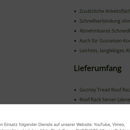
Schnellverbindung oh
Abnehmbares Schneidb
Auch für Gusseisen-Ko
Leichtes, langlebiges 
Lieferumfang
Gozney Tread Roof Ra
Roof Rack Server (abn
Pflegeanleitung
den Einsatz folgender Dienste auf unserer Website: YouTube, Vimeo,
etargeting, dash.bar, Meta Pixel, Brevo, SHOPVOTE, Microsoft Advert