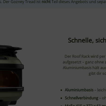
Schnelle, si
Der Roof Rack wird per
aufgesetzt – ganz ohne z
Aluminiumbasis hält auc
gibt dir 
Aluminiumbasis
– leich
Schnellverbindung
– o
Maße 415 × 372 × 61 
Teil des modularen T