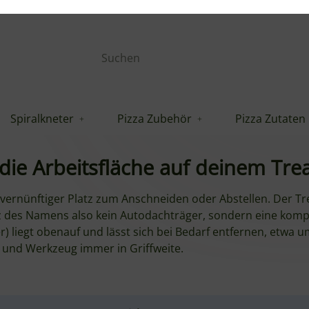
Spiralkneter
Pizza Zubehör
Pizza Zutaten
fläche
ney Tread Roof Rack sitzt oben auf deinem Tread und lief
n und Servieren, wo du ihn am meisten brauchst.
die Arbeitsfläche auf deinem Tre
 vernünftiger Platz zum Anschneiden oder Abstellen. Der Tr
z des Namens also kein Autodachträger, sondern eine kompa
 liegt obenauf und lässt sich bei Bedarf entfernen, etwa 
a und Werkzeug immer in Griffweite.
s. Der Gozney Tread ist
nicht
Teil dieses Angebots und separ