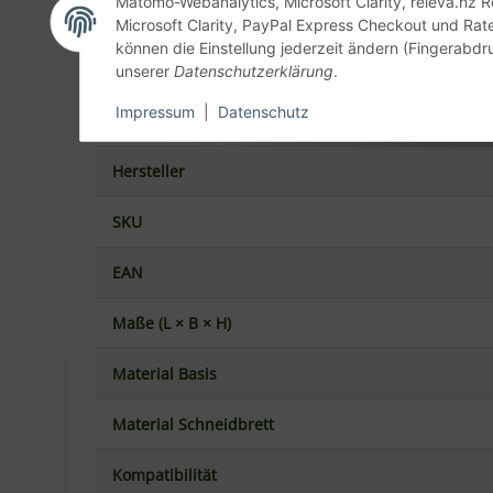
Microsoft Clarity, PayPal Express Checkout und Rat
Produktinformationen
können die Einstellung jederzeit ändern (Fingerabdru
unserer
Datenschutzerklärung
.
Produkt
Impressum
|
Datenschutz
Hersteller
SKU
EAN
Maße (L × B × H)
Material Basis
Material Schneidbrett
Kompatibilität