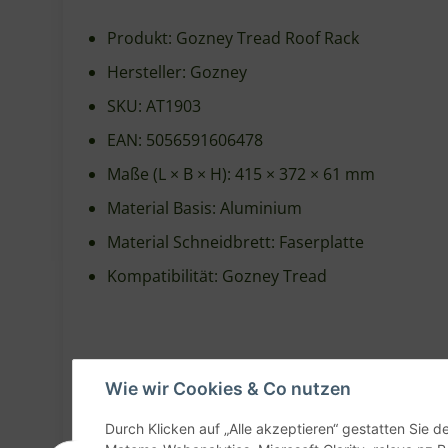
Hersteller: Gozney
SKU: AT1903
EAN: 5056591606478
Maße (L × B × H): 415 × 372 × 61 mm
Material Basis: Aluminium
Material Schneidbrett: Faserplatte
Kompatibilität: Gozney Tread
Wie wir Cookies & Co nutzen
Durch Klicken auf „Alle akzeptieren“ gestatten Sie 
Matomo-Webanalytics, Microsoft Clarity, releva.nz R