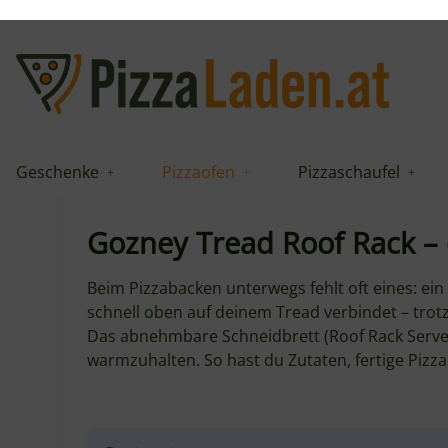
Geschenke
Pizzaofen
Pizzaschaufel
Gozney Tread Roof Rack - Arbeits
Mehr Arbeitsfläche, direkt am Ofen!
Der Goz
genau dort Platz zum Schneiden, Portioniere
Gozney Tread Roof Rack – 
Beim Pizzabacken unterwegs fehlt oft eines: ein
schnell oben auf deinem Tread verbindet – trot
Das abnehmbare Schneidbrett (Roof Rack Server)
warmzuhalten. So hast du Zutaten, fertige Pizz
Hinweis:
Die Produktfotos sind Symbolfoto