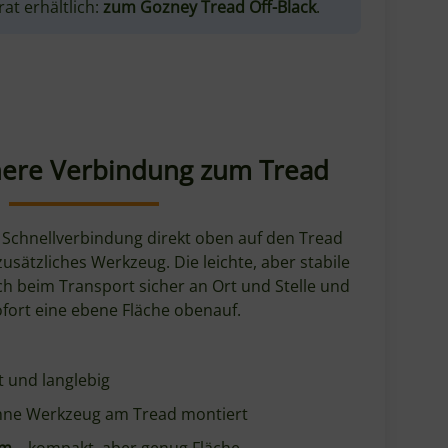
chere Verbindung zum Tread
 Schnellverbindung direkt oben auf den Tread
usätzliches Werkzeug. Die leichte, aber stabile
h beim Transport sicher an Ort und Stelle und
sofort eine ebene Fläche obenauf.
t und langlebig
hne Werkzeug am Tread montiert
mm
– kompakt, aber genug Fläche
read-Zubehörsystems
– kombinierbar mit Stand