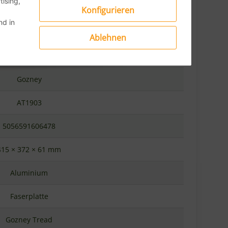
Konfigurieren
d in
Ablehnen
ney Tread Roof Rack
Gozney
AT1903
5056591606478
415 × 372 × 61 mm
Aluminium
Faserplatte
Gozney Tread