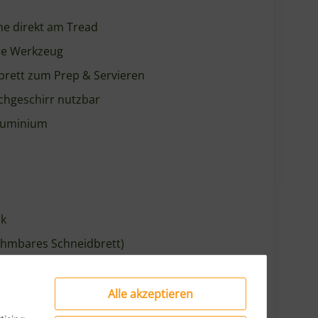
ne Werkzeug
rett zum Prep & Servieren
chgeschirr nutzbar
Aluminium
ck
ehmbares Schneidbrett)
Alle akzeptieren
ising,