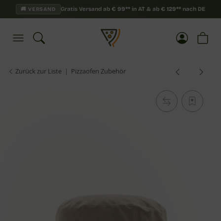
Gratis Versand ab
€
99**
in AT & ab
€
129**
nach DE
🚚 VERSAND
Zurück zur Liste
Pizzaofen Zubehör