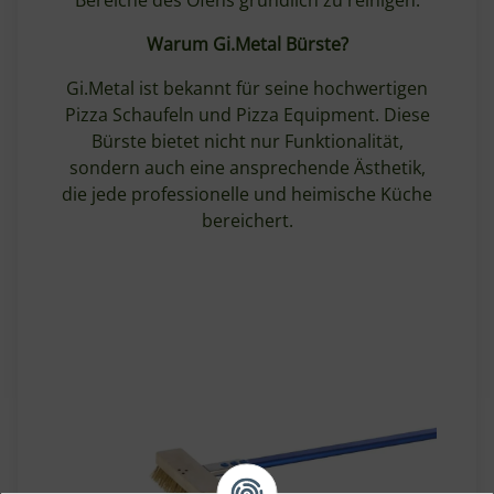
Warum Gi.Metal Bürste?
Gi.Metal ist bekannt für seine hochwertigen
Pizza Schaufeln und Pizza Equipment. Diese
Bürste bietet nicht nur Funktionalität,
sondern auch eine ansprechende Ästhetik,
die jede professionelle und heimische Küche
bereichert.