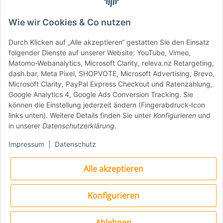
Wie wir Cookies & Co nutzen
Durch Klicken auf „Alle akzeptieren“ gestatten Sie den Einsatz
folgender Dienste auf unserer Website: YouTube, Vimeo,
Matomo-Webanalytics, Microsoft Clarity, releva.nz Retargeting,
dash.bar, Meta Pixel, SHOPVOTE, Microsoft Advertising, Brevo,
Microsoft Clarity, PayPal Express Checkout und Ratenzahlung,
Hochwertige Verarbeitung
Google Analytics 4, Google Ads Conversion Tracking. Sie
können die Einstellung jederzeit ändern (Fingerabdruck-Icon
links unten). Weitere Details finden Sie unter
Konfigurieren
und
in unserer
Datenschutzerklärung
.
Hergestellt aus robusten Materialien, ist die
Gi.Metal Bürste extrem langlebig und
Impressum
|
Datenschutz
widerstandsfähig. Das ergonomische Design
sorgt für eine komfortable Handhabung,
Alle akzeptieren
selbst bei intensivem Gebrauch. Der lange
Griff bietet zusätzliche Reichweite und
Konfigurieren
erleichtert die Reinigung auch großer
Flächen.
Ablehnen