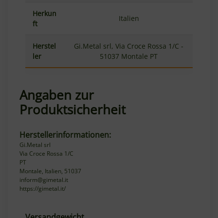
Herkun
Italien
ft
Herstel
Gi.Metal srl, Via Croce Rossa 1/C -
ler
51037 Montale PT
Angaben zur
Produktsicherheit
Herstellerinformationen:
Gi.Metal srl
Via Croce Rossa 1/C
PT
Montale, Italien, 51037
inform@gimetal.it
https://gimetal.it/
Versandgewicht
Produkteigenschaft
Wert