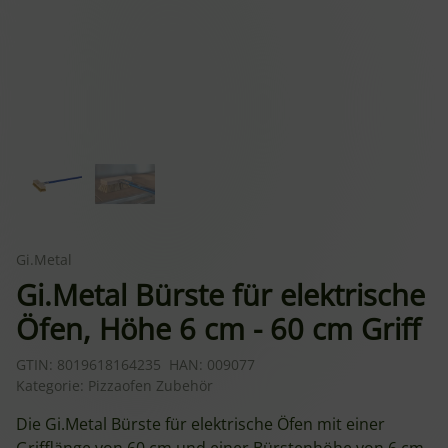
Gi.Metal
Gi.Metal Bürste für elektrische
Öfen, Höhe 6 cm - 60 cm Griff
GTIN:
8019618164235
HAN:
009077
Kategorie:
Pizzaofen Zubehör
Die Gi.Metal Bürste für elektrische Öfen mit einer