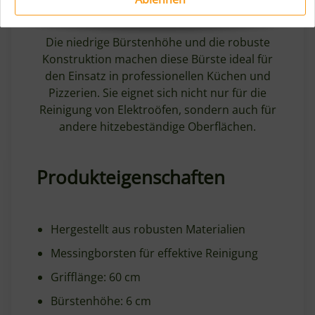
Vielseitige Einsatzmöglichkeiten
Die niedrige Bürstenhöhe und die robuste
Konstruktion machen diese Bürste ideal für
den Einsatz in professionellen Küchen und
Pizzerien. Sie eignet sich nicht nur für die
Reinigung von Elektroöfen, sondern auch für
andere hitzebeständige Oberflächen.
Produkteigenschaften
Hergestellt aus robusten Materialien
Messingborsten für effektive Reinigung
Grifflänge: 60 cm
Bürstenhöhe: 6 cm