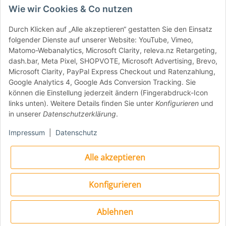
Farben: Graphite, Terracotta, Stone
Wie wir Cookies & Co nutzen
Weitere Informationen
Durch Klicken auf „Alle akzeptieren“ gestatten Sie den Einsatz
folgender Dienste auf unserer Website: YouTube, Vimeo,
Matomo-Webanalytics, Microsoft Clarity, releva.nz Retargeting,
dash.bar, Meta Pixel, SHOPVOTE, Microsoft Advertising, Brevo,
Brenner: U-förmiger Brenner für
Microsoft Clarity, PayPal Express Checkout und Ratenzahlung,
gleichmäßige Wärmeverteilung
Google Analytics 4, Google Ads Conversion Tracking. Sie
können die Einstellung jederzeit ändern (Fingerabdruck-Icon
Lieferumfang: Everdure KILN S inklusive
links unten). Weitere Details finden Sie unter
Konfigurieren
und
Gasdruckminderer 50 mbar
in unserer
Datenschutzerklärung
.
Hersteller: Everdure
Impressum
|
Datenschutz
Alle akzeptieren
Details:
Konfigurieren
Prod
Everdure KILN S-Series 1-Brenner
Ablehnen
ukt
Pizzaofen