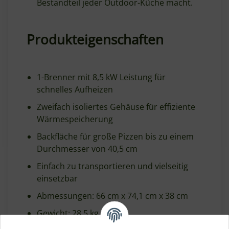
Bestandteil jeder Outdoor-Küche macht.
Produkteigenschaften
1-Brenner mit 8,5 kW Leistung für
schnelles Aufheizen
Zweifach isoliertes Gehäuse für effiziente
Wärmespeicherung
Backfläche für große Pizzen bis zu einem
Durchmesser von 40,5 cm
Einfach zu transportieren und vielseitig
einsetzbar
Abmessungen: 66 cm x 74,1 cm x 38 cm
Gewicht: 28,5 kg