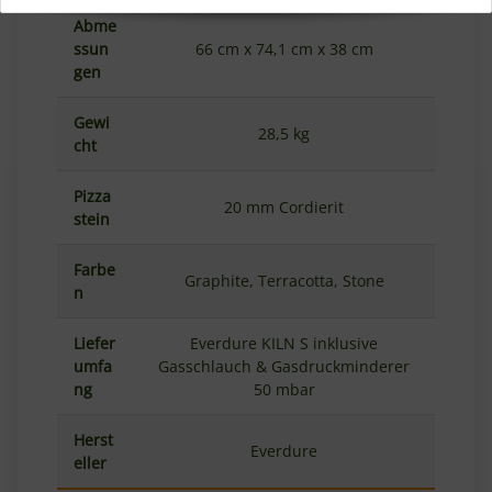
Abme
ssun
66 cm x 74,1 cm x 38 cm
gen
Gewi
28,5 kg
cht
Pizza
20 mm Cordierit
stein
Farbe
Graphite, Terracotta, Stone
n
Liefer
Everdure KILN S inklusive
umfa
Gasschlauch & Gasdruckminderer
ng
50 mbar
Herst
Everdure
eller