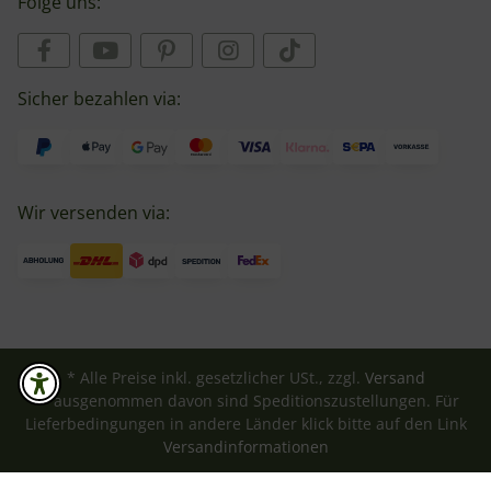
Folge uns:
Sicher bezahlen via:
Wir versenden via:
* Alle Preise inkl. gesetzlicher USt., zzgl.
Versand
** ausgenommen davon sind Speditionszustellungen. Für
Lieferbedingungen in andere Länder klick bitte auf den Link
Versandinformationen