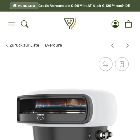
Gratis Versand ab
€
99**
in AT & ab
€
129**
nach DE
🚚 VERSAND
Zurück zur Liste
Everdure