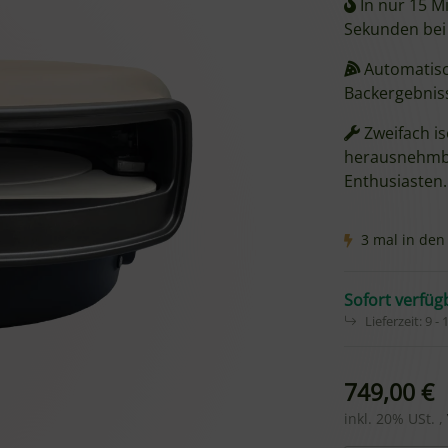
In nur 15 M
Sekunden bei 
Automatisch
Backergebniss
Zweifach is
herausnehmbar
Enthusiasten.
3 mal in den
Sofort verfüg
Lieferzeit:
9 -
749,00 €
inkl. 20% USt. ,