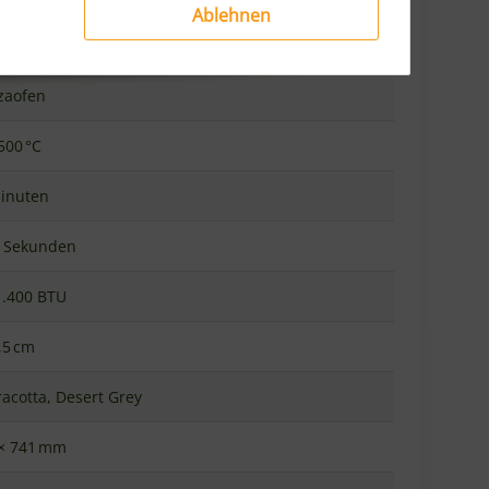
Ablehnen
N R
zaofen
500 °C
Minuten
0 Sekunden
1.400 BTU
,5 cm
racotta, Desert Grey
 × 741 mm