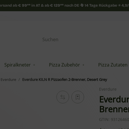
Versand ab
€
99**
in AT & ab
€
129**
nach DE
·
🔄 14 Tage Rückgabe
·
⭐ 4,9
Spiralkneter
Pizza Zubehör
Pizza Zutaten
Everdure
Everdure KILN R Pizzaofen 2-Brenner, Desert Grey
Everdure
Everdur
Brenner
GTIN:
9312646