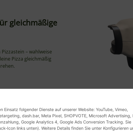
für gleichmäßige
 Pizzastein – wahlweise
deine Pizza gleichmäßig
rehen.
den Einsatz folgender Dienste auf unserer Website: YouTube, Vimeo,
etargeting, dash.bar, Meta Pixel, SHOPVOTE, Microsoft Advertising, 
enzahlung, Google Analytics 4, Google Ads Conversion Tracking. Sie
ck-Icon links unten). Weitere Details finden Sie unter
Konfigurieren
un
Ever