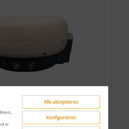
Alle akzeptieren
Brevo,
Konfigurieren
d in
dure