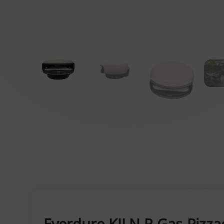
Everdure KILN R Gas-Pizza