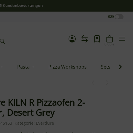
/5 Kundenbewertungen
B2B
0,00 €
Pasta
Pizza Workshops
Sets
Blo
e KILN R Pizzaofen 2-
, Desert Grey
045163
Kategorie:
Everdure