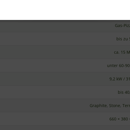
KIL
Gas-Piz
bis zu 
ca. 15 
unter 60-9
9,2 kW / 3
bis 40
Graphite, Stone, Ter
660 × 380