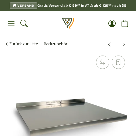
Gratis Versand ab
€
99**
in AT & ab
€
129**
nach DE
🚚 VERSAND
Zurück zur Liste
Backzubehör