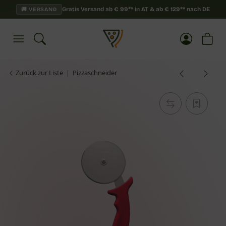
Gratis Versand ab
€
99**
in AT & ab
€
129**
nach DE
🚚 VERSAND
Zurück zur Liste
Pizzaschneider