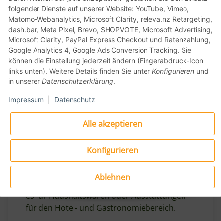
folgender Dienste auf unserer Website: YouTube, Vimeo,
Matomo-Webanalytics, Microsoft Clarity, releva.nz Retargeting,
Über Cerutti
dash.bar, Meta Pixel, Brevo, SHOPVOTE, Microsoft Advertising,
Microsoft Clarity, PayPal Express Checkout und Ratenzahlung,
Google Analytics 4, Google Ads Conversion Tracking. Sie
Cerutti Inox
wurde 1960 von Serafino Cerutti
können die Einstellung jederzeit ändern (Fingerabdruck-Icon
gegründet und wird heute von der
links unten). Weitere Details finden Sie unter
Konfigurieren
und
nachfolgenden Generation der Familie
in unserer
Datenschutzerklärung
.
geführt. Seit seiner Gründung ist das
Impressum
|
Datenschutz
Unternehmen kontinuierlich gewachsen,
sowohl in der Größe als auch in der
Alle akzeptieren
Produktpalette. Cerutti Inox hat sich auf die
Bearbeitung von Blech spezialisiert und nutzt
modernste Technologien und Ausrüstungen,
Konfigurieren
die es ermöglichen, einen vollständigen
industriellen Zyklus zu durchlaufen – vom
Ablehnen
Stahlblech bis hin zum fertigen Produkt, sei
es für Haushaltswaren oder Ausstattungen
für den Hotel- und Gastronomiebereich.