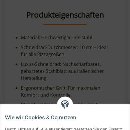
Produkteigenschaften
Material: Hochwertiger Edelstahl
Schneidrad-Durchmesser: 10 cm – ideal
für alle Pizzagrößen
Luxus-Schneidrad: Nachschärfbares,
gehärtetes Stahlblatt aus italienischer
Herstellung
Ergonomischer Griff: Für maximalen
Komfort und Kontrolle
Pflegeleicht: Leicht zu reinigen und
langlebig
Wie wir Cookies & Co nutzen
Vielseitig einsetzbar: Perfekt für Pizza,
Fladenbrot oder andere Backwaren
Durch Klicken auf „Alle akzeptieren“ gestatten Sie den Einsatz