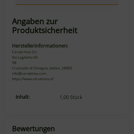
Angaben zur
Produktsicherheit
Herstellerinformationen:
Cerutti Inox Srl
Via Laghetto 66
VB
Crusinallo di Omegna, Italien, 28882
info@ceruttinox.com
https://www.ceruttinox.it/
Inhalt:
Produkteigenschaft
Wert
1,00 Stück
Bewertungen