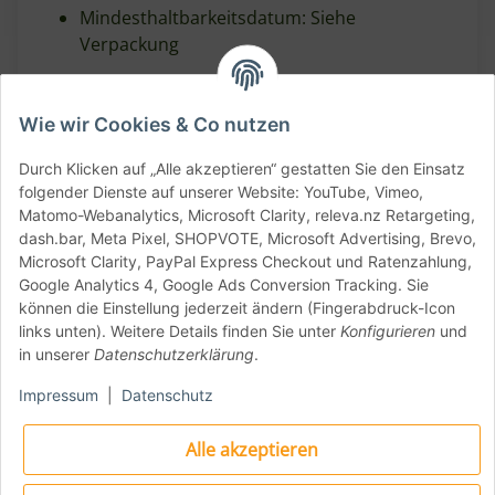
Mindesthaltbarkeitsdatum: Siehe
Verpackung
Wie wir Cookies & Co nutzen
Details:
Durch Klicken auf „Alle akzeptieren“ gestatten Sie den Einsatz
folgender Dienste auf unserer Website: YouTube, Vimeo,
Mehl
Matomo-Webanalytics, Microsoft Clarity, releva.nz Retargeting,
Tipo 00
type
dash.bar, Meta Pixel, SHOPVOTE, Microsoft Advertising, Brevo,
Microsoft Clarity, PayPal Express Checkout und Ratenzahlung,
Google Analytics 4, Google Ads Conversion Tracking. Sie
Prote
12%
können die Einstellung jederzeit ändern (Fingerabdruck-Icon
ine
links unten). Weitere Details finden Sie unter
Konfigurieren
und
in unserer
Datenschutzerklärung
.
Back
eigen
W 180
Impressum
|
Datenschutz
schaf
ten
Alle akzeptieren
Elasti
P/L 0.55