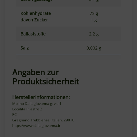
Kohlenhydrate
73 g
davon Zucker
1 g
Ballaststoffe
2,2 g
Salz
0,002 g
Angaben zur
Produktsicherheit
Herstellerinformationen:
Molino Dallagiovanna grv srl
Località Pilastro 2
PC
Gragnano Trebbiense, Italien, 29010
https://www.dallagiovanna.it