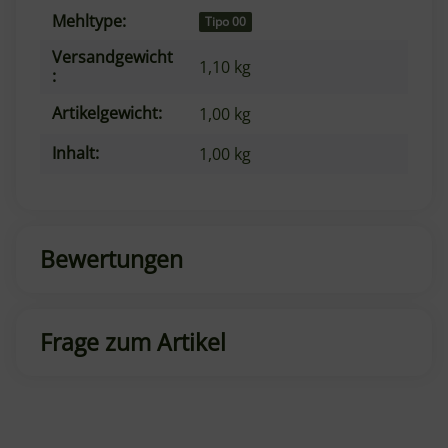
Mehltype:
Produkteigenschaft
Wert
Tipo 00
Versandgewicht
1,10 kg
:
Artikelgewicht:
1,00
kg
Inhalt:
1,00 kg
Bewertungen
Frage zum Artikel