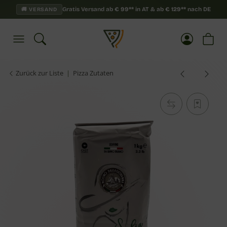
Gratis Versand ab
€
99**
in AT & ab
€
129**
nach DE
🚚 VERSAND
Zurück zur Liste
Pizza Zutaten