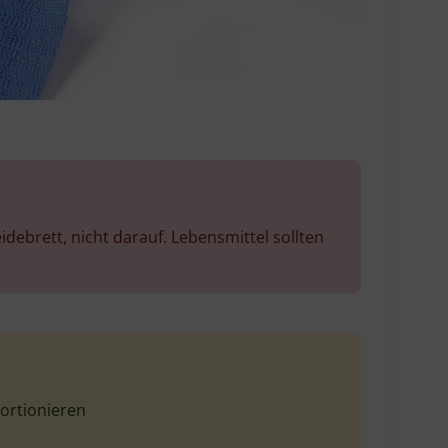
tten Oberfläche
öße
tät
DI Antirutschmatte
598047
8711369598047
1500 mm