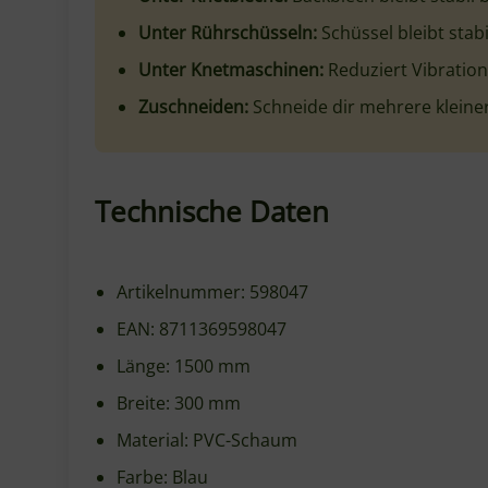
Breite
Material
Farbe
Zuschneidbar
Reinigung
Lebensmittelkontakt
Hersteller
Häufige Fragen zur HENDI An