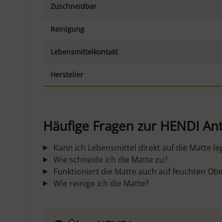
Kunden kauften dazu folgende Artikel:
AUF LAGER
BESTSELLER
Pizza Knetblech aus Edelstahl 79,5 x 46
Caputo Sem
cm
Rimacinata 