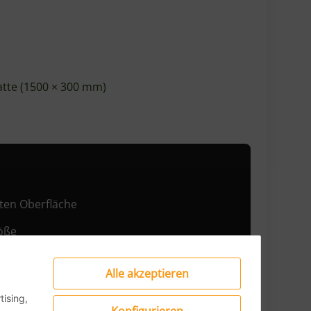
eit 1934 entwickelt und vertreibt HENDI
00 Artikel – von Grundausstattung bis
nis.
Alle akzeptieren
ising,