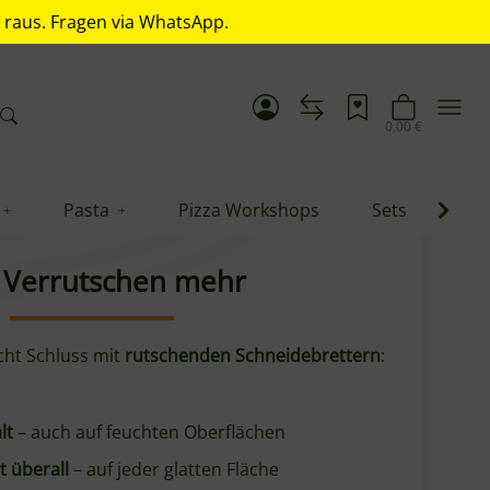
. raus. Fragen via WhatsApp.
6,90 €
*
Pasta
Pizza Workshops
Sets
Blo
ortionieren
zbar