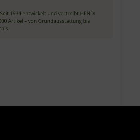
oße
Durchmesser sorgt für dünne und
itliche
knusprige Pizzaböden dank gleichmäßiger
ruchsicher,
Wärmeverteilung. Perfekt für Hobby-
nengeeignet
Pizzabäcker und Haushaltsbacköfen –
us den
geeignet bis maximal 250°C.
Pflegehinweise: Vor der Verwendung ölen,
nach Gebrauch nur mit einem feuchten
Tuch reinigen, vor Rost schützen.
11,99 €
*
Sofort verfügbar