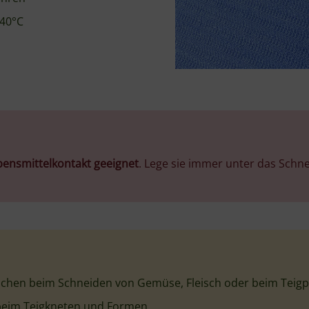
ttern
Funktioniert auf jeder gla
en
Zuschneidbar auf jede Gr
Abwaschbar bis 40°C
HENDI Gastronomie-Quali
HEN