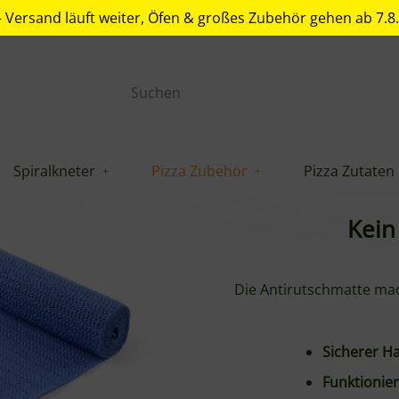
. – Versand läuft weiter, Öfen & großes Zubehör gehen ab 7.8
r Halt für Schneidebretter und mehr
Spiralkneter
Pizza Zubehör
Pizza Zutaten
chen beim Schneiden von Gemüse, Fleisch oder beim Teigp
 beim Teigkneten und Formen
bil beim Kneten oder Rühren
nen und Verrutschen
e Stücke für verschiedene Einsatzbereiche
Eigenschaften
Multifunktional einset