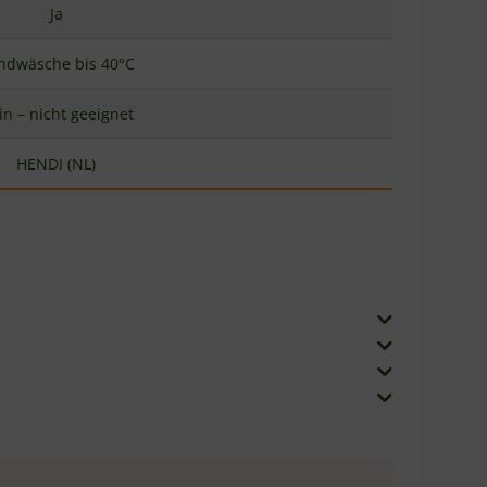
AUF LAGER
 große
Cerutti Pizza Blaublech – 32 cm
ys
Das Cerutti Pizza Blaublech mit 32 cm