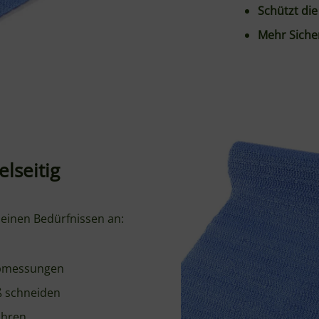
Auf Maß zuschneidbar
Rollbar – platzsparend
Handwäsche bis 40°C
Funktioniert auf jeder
Nicht für Lebensmittel
Lieferumfang
1× HENDI Antirutschma
irutschmatte