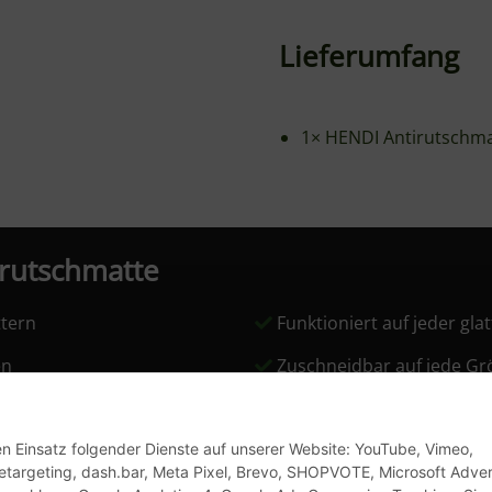
gen?
erflächen?
mit über 90 Jahren Erfahrung in der Gastronomiebranche. S
n professionellen Einsatz. Das Sortiment umfasst über 4.0
unktionalität und ein hervorragendes Preis-Leistungs-Verhält
it
den Einsatz folgender Dienste auf unserer Website: YouTube, Vimeo,
etargeting, dash.bar, Meta Pixel, Brevo, SHOPVOTE, Microsoft Advert