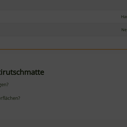
AUF LAGER
ola di Grana Duro
HENDI Messbecher 5L – für
- 1kg
Teigmengen und Pizzapart