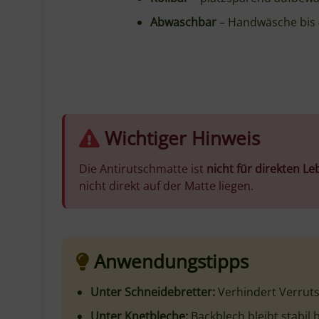
Verhindert Verrutschen von Schneidebre
1500 × 300 mm – großzügige Abmessung
Rollbar – platzsparende Aufbewahrung
Schützt die Arbeitsfläche
Produktinformationen
Produkt
Artikelnummer
EAN
Länge