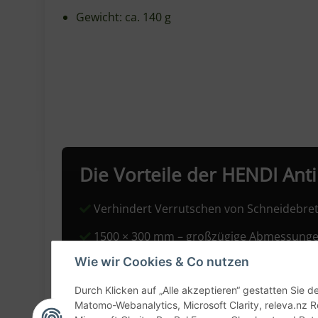
Kann ich Lebensmittel direkt auf die Matte le
Wie schneide ich die Matte zu?
Funktioniert die Matte auch auf feuchten Ob
Wie reinige ich die Matte?
Über HENDI
HENDI
ist ein niederländisches Unternehmen 
hochwertige Küchengeräte und Zubehör für de
Spezialwerkzeug. HENDI steht für Qualität, F
Angaben zur Produktsicherhe
Herstellerinformationen:
Wie wir Cookies & Co nutzen
Hendi BV
Innovatielaan 6
Durch Klicken auf „Alle akzeptieren“ gestatten Sie 
XW De Klomp, Niederlande, 6745
Matomo-Webanalytics, Microsoft Clarity, releva.nz R
info@hendi.eu