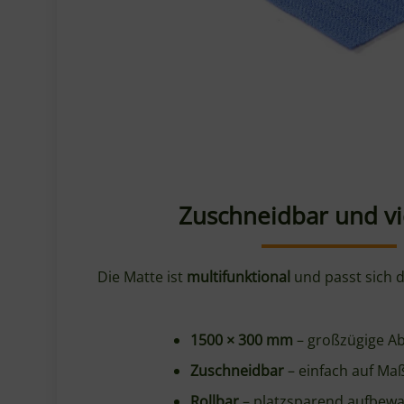
EAN: 8711369598047
Länge: 1500 mm
Breite: 300 mm
Material: PVC-Schaum
Farbe: Blau
Gewicht: ca. 140 g
Die Vorteile der HENDI Ant