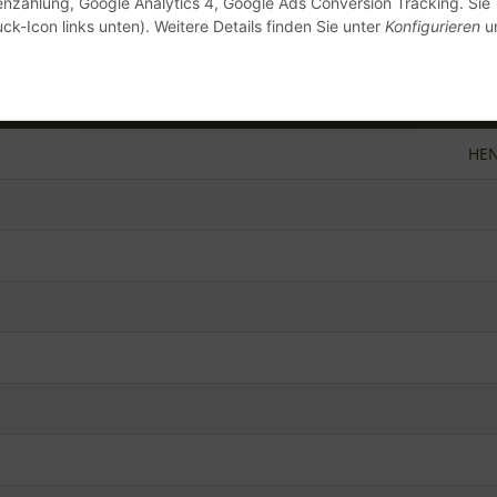
enzahlung, Google Analytics 4, Google Ads Conversion Tracking. Sie
ck-Icon links unten). Weitere Details finden Sie unter
Konfigurieren
un
0,20 kg
0,15
kg
1,00 Stück