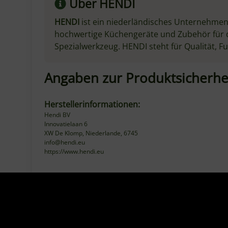
Großzügige, stabile Arbeitsfläche aus AISI
Caputo Semol
304 SB Edelstahl (1.4301) – ideal zum
1 kg ist idea
Kneten, Portionieren & Ausbreiten von
oder zur Her
Pizzateig. Zwei Größen verfügbar: 59 × 46
und Brot. Herg
cm oder 79,5 × 46 cm – passend für kleine
doppelt gema
Küchen bis hin zu größeren Teigmengen.
hohen Protei
Mit vorderer & hinterer Abkantung für
authentisch
sicheren Halt, sauberes Arbeiten und
professionelle Teigverarbeitung wie beim
3,04 €
*
Pizzaiolo.
3,04 € pro 1 kg
Sofort verfü
79,00 €
*
Sofort verfügbar