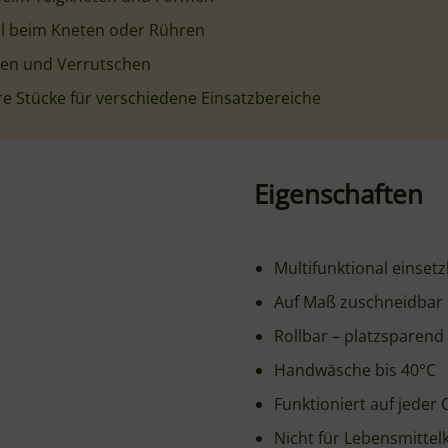
Ha
Ne
tirutschmatte