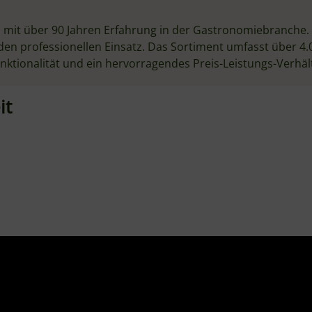
a di Grano Duro Rimacinata -
HENDI Messbecher 5L – für gr
l für das ausbreiten von Pizza
Teigmengen und Pizzapartys Se
stellung von hochwertige Pasta
Skalierung – präzise ablesen B
estellt in Italien, bietet es
lebensmittelecht, spülmaschi
hlene, feine Konsistenz und
HENDI Gastronomie-Qualität a
nanteil für perfekte Teige und
Niederlanden
en Geschmack.
12,99 €
*
Knapper Lagerbestand
gbar