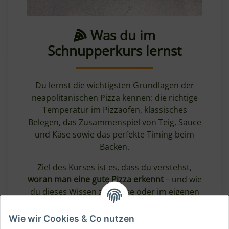
Was du im
Schnupperkurs lernst
Du lernst die wichtigsten Grundlagen der
neapolitanischen Pizza kennen: die richtige
Temperatur im Pizzaofen, klassisches
Belegen, das Zusammenspiel von Teig, Sauce
und Käse sowie das perfekte Timing beim
Backen.
Ziel des Kurses ist es, dass du verstehst,
woran man eine gute Pizza erkennt
– und wie
du dieses Wissen zu Hause oder im eigenen
Pizzaofen umsetzen kannst.
Wie wir Cookies & Co nutzen