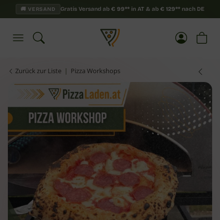
Gratis Versand ab
€
99**
in AT & ab
€
129**
nach DE
🚚 VERSAND
Zurück zur Liste
Pizza Workshops