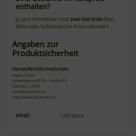
enthalten?
Ja, pro Teilnehmer sind
zwei Getränke
(Bier,
Wein oder Softdrinks) im Preis inkludiert.
Angaben zur
Produktsicherheit
Herstellerinformationen:
itweso GmbH
Gewerbepark B17/II – Straße 3 6
Teesdorf, , 2524
ciao@pizzaladen.at
https://www.pizzaladen.at
Inhalt:
Produkteigenschaft
Wert
1,00 Stück