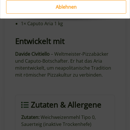
Lieferumfang
Ablehnen
1× Caputo Aria 1 kg
Entwickelt mit
Davide Civitiello
– Weltmeister-Pizzabäcker
und Caputo-Botschafter. Er hat das Aria
mitentwickelt, um neapolitanische Tradition
mit römischer Pizzakultur zu verbinden.
Zutaten & Allergene
Zutaten:
Weichweizenmehl Tipo 0,
Sauerteig (inaktive Trockenhefe)