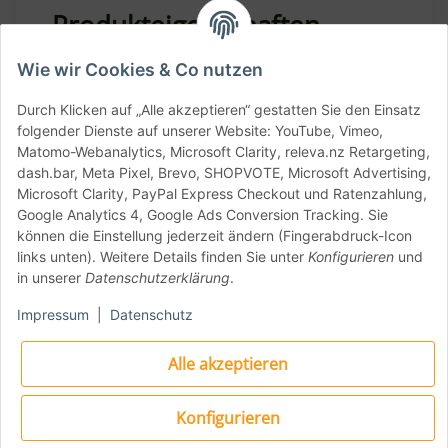
Produkteigenschaften
Wie wir Cookies & Co nutzen
Inhalt: 1 kg
Durch Klicken auf „Alle akzeptieren“ gestatten Sie den Einsatz
folgender Dienste auf unserer Website: YouTube, Vimeo,
Mehltyp: Tipo 0
Matomo-Webanalytics, Microsoft Clarity, releva.nz Retargeting,
Protein: 13% (±0,5%)
dash.bar, Meta Pixel, Brevo, SHOPVOTE, Microsoft Advertising,
Microsoft Clarity, PayPal Express Checkout und Ratenzahlung,
Backstärke: W 300–320
Google Analytics 4, Google Ads Conversion Tracking. Sie
Elastizität: P/L 0,50–0,60
können die Einstellung jederzeit ändern (Fingerabdruck-Icon
links unten). Weitere Details finden Sie unter
Konfigurieren
und
Enthält Pasta Madre (getrockneter
in unserer
Datenschutzerklärung
.
Sauerteig)
Impressum
|
Datenschutz
Ideal für hohe Hydration (70–80%)
Haltbarkeit: 12 Monate
Alle akzeptieren
Made in Italy (Neapel)
Konfigurieren