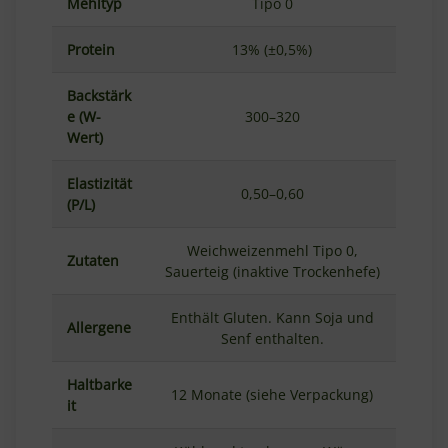
Mehltyp
Tipo 0
Protein
13% (±0,5%)
Backstärk
e (W-
300–320
Wert)
Elastizität
0,50–0,60
(P/L)
Weichweizenmehl Tipo 0,
Zutaten
Sauerteig (inaktive Trockenhefe)
Enthält Gluten. Kann Soja und
Allergene
Senf enthalten.
Haltbarke
12 Monate (siehe Verpackung)
it