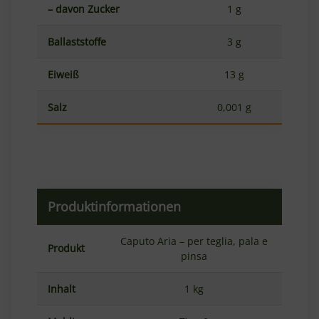
– davon Zucker
1 g
Ballaststoffe
3 g
Eiweiß
13 g
Salz
0,001 g
Produktinformationen
Caputo Aria – per teglia, pala e
Produkt
pinsa
Inhalt
1 kg