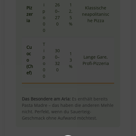
i
26
1
Piz
Klassische
p
0–
2,
zer
neapolitanisc
o
27
5
ia
he Pizza
0
0
%
0
T
Cu
i
30
oc
1
p
0–
Lange Gare,
o
3
o
32
Profi-Pizzeria
(Ch
%
0
0
ef)
0
Das Besondere am Aria:
Es enthält bereits
Pasta Madre – das haben die anderen Mehle
nicht. Perfekt, wenn du Sauerteig-
Geschmack ohne Aufwand möchtest.