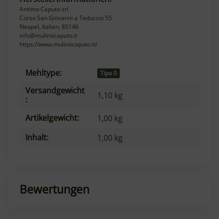
Antimo Caputo srl
Corso San Giovanni a Teduccio 55
Neapel, Italien, 80146
info@mulinocaputo.it
https://www.mulinocaputo.it/
Mehltype:
Produkteigenschaft
Wert
Tipo 0
Versandgewicht
1,10 kg
:
Artikelgewicht:
1,00
kg
Inhalt:
1,00 kg
Bewertungen