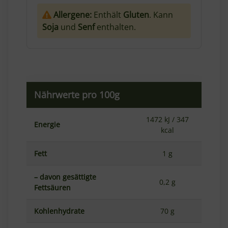
Allergene:
Enthält
Gluten
. Kann
Soja
und
Senf
enthalten.
Nährwerte pro 100g
1472 kJ / 347
Energie
kcal
Fett
1 g
– davon gesättigte
0,2 g
Fettsäuren
Kohlenhydrate
70 g